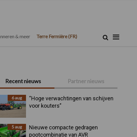
Zoeken...
Zoek
nneren & meer
Terre Fermière (FR)
Recent nieuws
Partner nieuws
6 aug
“Hoge verwachtingen van schijven
voor kouters”
5 aug
Nieuwe compacte gedragen
pootcombinatie van AVR