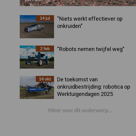
14 jul
“Niets werkt effectiever op
onkruiden”
2 feb
“Robots nemen twijfel weg”
14 okt
De toekomst van
onkruidbestrijding: robotica op
Werktuigendagen 2025
Meer over dit onderwerp…