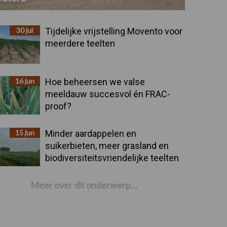
30 jul
Tijdelijke vrijstelling Movento voor
meerdere teelten
16 jun
Hoe beheersen we valse
meeldauw succesvol én FRAC-
proof?
15 jun
Minder aardappelen en
suikerbieten, meer grasland en
biodiversiteitsvriendelijke teelten
Meer over dit onderwerp…