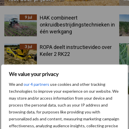
9 jul
HAK combineert
onkruidbestrijdingstechnieken in
één werkgang
3 jul
ROPA deelt instructievideo over
Keiler 2 RK22
We value your privacy
1 jul
NEPG-areaal
consumptieaardappelen daalt met
We and
our 4 partners
use cookies and other tracking
11 procent
technologies to improve your experience on our website. We
may store and/or access information from your device and
Meer over dit onderwerp…
process the personal data, such as your IP address and
browsing data, for purposes like providing you with
personalized ads and content, measuring marketing campaign
effectiveness, analyzing audience insights, collecting precise