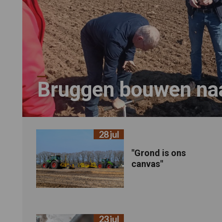
Bruggen bouwen na
28 jul
"Grond is ons
canvas"
23 jul