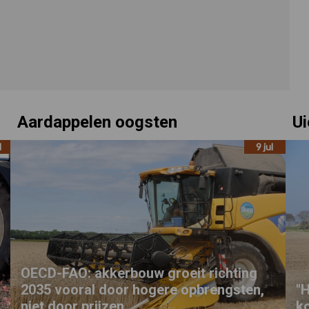
Aardappelen oogsten
Ui
l
9 jul
OECD-FAO: akkerbouw groeit richting
2035 vooral door hogere opbrengsten,
"
niet door prijzen
k