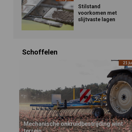
Stilstand
voorkomen met
slijtvaste lagen
Schoffelen
21 ju
Mechanische onkruidbestrijding wint
terrein