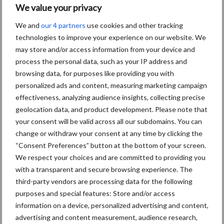
Stormschade aan mais kan
02 jul
We value your privacy
meevallen, afwachten hoe
We and
our 4 partners
use cookies and other tracking
uitdagend de oogst wordt
technologies to improve your experience on our website. We
may store and/or access information from your device and
process the personal data, such as your IP address and
Wintergerst vaste schakel
02 jul
browsing data, for purposes like providing you with
in bouwplan bij Tijsseling
personalized ads and content, measuring marketing campaign
effectiveness, analyzing audience insights, collecting precise
geolocation data, and product development. Please note that
your consent will be valid across all our subdomains. You can
change or withdraw your consent at any time by clicking the
NEPG-areaal
01 jul
consumptieaardappelen
“Consent Preferences” button at the bottom of your screen.
daalt met 11 procent
We respect your choices and are committed to providing you
with a transparent and secure browsing experience. The
third-party vendors are processing data for the following
purposes and special features: Store and/or access
Aardappel blijft troef, maar
30 jun
information on a device, personalized advertising and content,
vraagt blijvende promotie
advertising and content measurement, audience research,
en kennisdeling