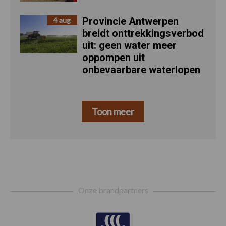
Provincie Antwerpen
4 aug
breidt onttrekkingsverbod
uit: geen water meer
oppompen uit
onbevaarbare waterlopen
Toon meer
Footer
Onze brandpartners