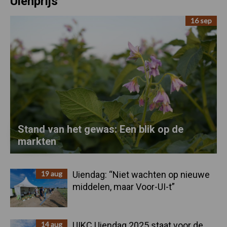
Uienprijs
16 sep
Stand van het gewas: Een blik op de
markten
19 aug
Uiendag: “Niet wachten op nieuwe
middelen, maar Voor-UI-t”
14 aug
UIKC Uiendag 2025 staat voor de