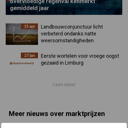
overvloedige regenval kenmerkt
gemiddeld jaar
15 apr
Landbouwconjunctuur licht
verbeterd ondanks natte
weersomstandigheden
27 jan
Eerste wortelen voor vroege oogst
gezaaid in Limburg
Lees meer
Meer nieuws over marktprijzen