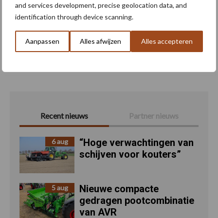
and services development, precise geolocation data, and
identification through device scanning.
Aanpassen
Alles afwijzen
Alles accepteren
Toon meer
Recent nieuws
Partner nieuws
“Hoge verwachtingen van
6 aug
schijven voor kouters”
Nieuwe compacte
5 aug
gedragen pootcombinatie
van AVR