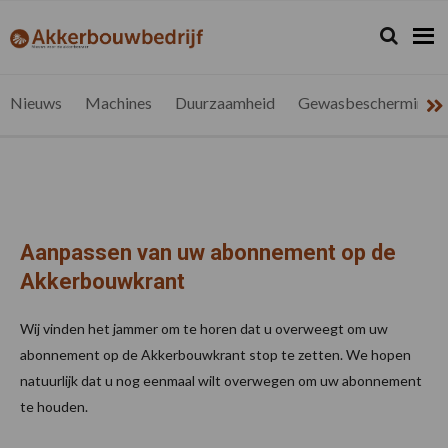
Spring
Door
Spring
naar
naar
naar
Zoeken...
Zoek
akkerbouwbedrijf.be
Nieuws
de
de
de
hoofdnavigatie
hoofd
voettekst
voor
inhoud
de
Nieuws
Machines
Duurzaamheid
Gewasbescherming
vlaamse
akkerbouwer
Aanpassen van uw abonnement op de
Akkerbouwkrant
Wij vinden het jammer om te horen dat u overweegt om uw
abonnement op de Akkerbouwkrant stop te zetten. We hopen
natuurlijk dat u nog eenmaal wilt overwegen om uw abonnement
te houden.