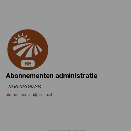
Abonnementen administratie
+32 (0) 320 286939
abonnementen@prosu.nl
Footer
Onze brandpartners