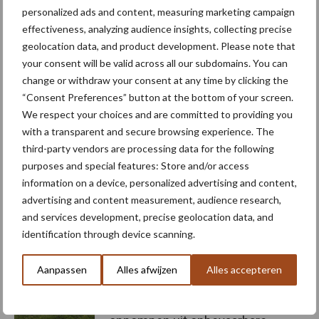
Diamond Care programma
personalized ads and content, measuring marketing campaign
effectiveness, analyzing audience insights, collecting precise
Meer artikelen over
geolocation data, and product development. Please note that
your consent will be valid across all our subdomains. You can
change or withdraw your consent at any time by clicking the
“Hoge verwachtingen van
“Consent Preferences” button at the bottom of your screen.
schijven voor kouters”
We respect your choices and are committed to providing you
with a transparent and secure browsing experience. The
third-party vendors are processing data for the following
purposes and special features: Store and/or access
Nieuwe compacte
information on a device, personalized advertising and content,
gedragen pootcombinatie
advertising and content measurement, audience research,
van AVR
and services development, precise geolocation data, and
identification through device scanning.
Aanpassen
Alles afwijzen
Alles accepteren
Provincie Antwerpen breidt
onttrekkingsverbod uit:
geen water meer