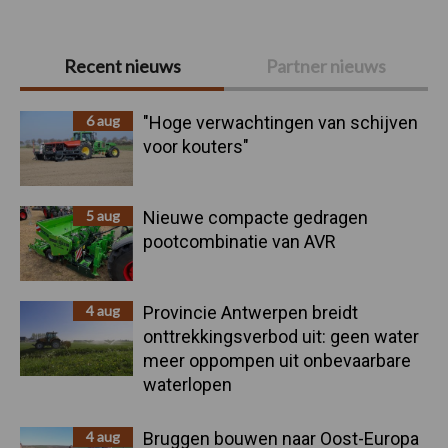
Primaire
Recent nieuws
Partner nieuws
Sidebar
6 aug
"Hoge verwachtingen van schijven
voor kouters"
5 aug
Nieuwe compacte gedragen
pootcombinatie van AVR
4 aug
Provincie Antwerpen breidt
onttrekkingsverbod uit: geen water
meer oppompen uit onbevaarbare
waterlopen
4 aug
Bruggen bouwen naar Oost-Europa