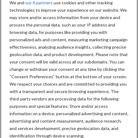
We and
our 4 partners
use cookies and other tracking
technologies to improve your experience on our website. We
may store and/or access information from your device and
process the personal data, such as your IP address and
browsing data, for purposes like providing you with
personalized ads and content, measuring marketing campaign
effectiveness, analyzing audience insights, collecting precise
geolocation data, and product development. Please note that
your consent will be valid across all our subdomains. You can
Soortgelijke artikelen lezen?
change or withdraw your consent at any time by clicking the
Bekijk de vakpartnerpagina van Corteva
“Consent Preferences” button at the bottom of your screen.
Meer artikelen over advertorial
P
We respect your choices and are committed to providing you
with a transparent and secure browsing experience. The
S
third-party vendors are processing data for the following
Van onze partner Corteva
purposes and special features: Store and/or access
Toepassing BlueN in
information on a device, personalized advertising and content,
aardappelen zeer rendabel
advertising and content measurement, audience research,
gebleken
and services development, precise geolocation data, and
identification through device scanning.