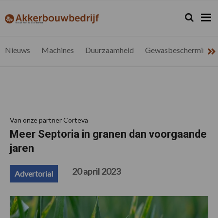
Spring
Door
Spring
Spring
naar
naar
naar
naar
Zoeken...
Zoek
akkerbouwbedrijf.be
Nieuws
de
de
de
de
hoofdnavigatie
hoofd
eerste
voettekst
voor
inhoud
sidebar
de
Nieuws
Machines
Duurzaamheid
Gewasbescherming
vlaamse
akkerbouwer
Van onze partner Corteva
Meer Septoria in granen dan voorgaande
jaren
20 april 2023
Advertorial