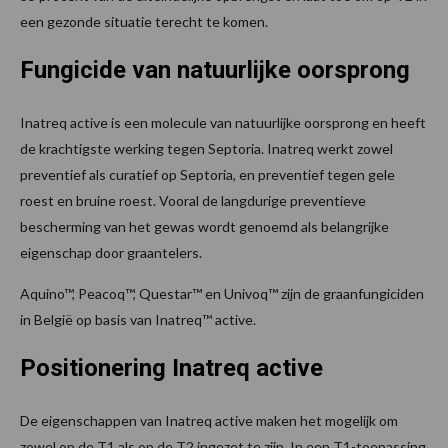
een gezonde situatie terecht te komen.
Fungicide van natuurlijke oorsprong
Inatreq active is een molecule van natuurlijke oorsprong en heeft
de krachtigste werking tegen Septoria. Inatreq werkt zowel
preventief als curatief op Septoria, en preventief tegen gele
roest en bruine roest. Vooral de langdurige preventieve
bescherming van het gewas wordt genoemd als belangrijke
eigenschap door graantelers.
Aquino™, Peacoq™, Questar™ en Univoq™ zijn de graanfungiciden
in België op basis van Inatreq™ active.
Positionering Inatreq active
De eigenschappen van Inatreq active maken het mogelijk om
zowel op de T1 als op de T2 ingezet te zijn. In een T1-toepassing