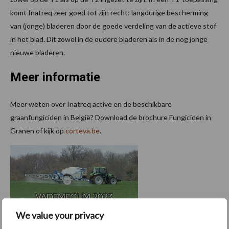
komt Inatreq zeer goed tot zijn recht: langdurige bescherming
van (jonge) bladeren door de goede verdeling van de actieve stof
in het blad. Dit zowel in de oudere bladeren als in de nog jonge
nieuwe bladeren.
Meer informatie
Meer weten over Inatreq active en de beschikbare
graanfungiciden in België? Download de brochure Fungiciden in
Granen of kijk op
corteva.be
.
We value your privacy