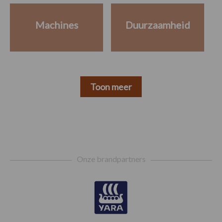
Machines
Duurzaamheid
Toon meer
Footer
Onze brandpartners