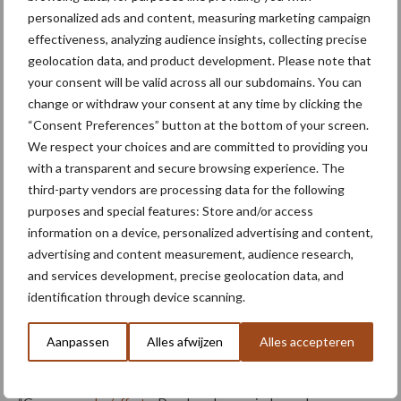
personalized ads and content, measuring marketing campaign
effectiveness, analyzing audience insights, collecting precise
“In zo’n vroeg stadium is het natuurlijk belangrijk om de optimale
geolocation data, and product development. Please note that
kwaliteit van de meststoffen te waarborgen. Big Bags zijn
your consent will be valid across all our subdomains. You can
bijzonder geschikt voor opslag op het boerenbedrijf, omdat
change or withdraw your consent at any time by clicking the
hierdoor de kunstmestkwaliteit uit de productie optimaal
“Consent Preferences” button at the bottom of your screen.
behouden blijft. Contact met de buitenlucht en dus vocht wordt
We respect your choices and are committed to providing you
with a transparent and secure browsing experience. The
vermeden. Big Bags zijn zowel binnen als buiten goed en veilig op
third-party vendors are processing data for the following
te slaan.”
purposes and special features: Store and/or access
information on a device, personalized advertising and content,
Boeren die interesse hebben in het
advertising and content measurement, audience research,
aankopen van stikstofmeststoffen
and services development, precise geolocation data, and
voor opslag, maar ook voor directe
identification through device scanning.
toepassing kunnen dat bij Yara zelf
kenbaar maken. Hoe werkt dat?
Aanpassen
Alles afwijzen
Alles accepteren