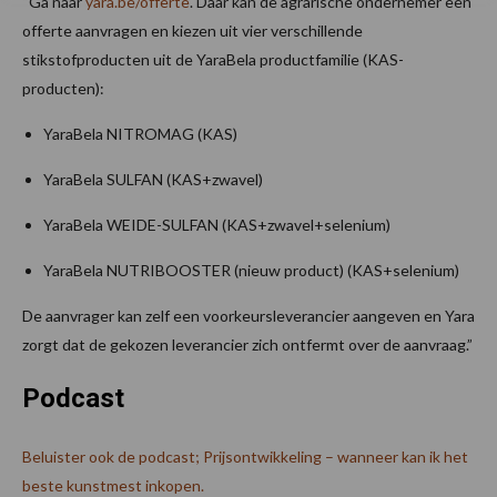
“Ga naar
yara.be/offerte
. Daar kan de agrarische ondernemer een
offerte aanvragen en kiezen uit vier verschillende
stikstofproducten uit de YaraBela productfamilie (KAS-
producten):
YaraBela NITROMAG (KAS)
YaraBela SULFAN (KAS+zwavel)
YaraBela WEIDE-SULFAN (KAS+zwavel+selenium)
YaraBela NUTRIBOOSTER (nieuw product) (KAS+selenium)
De aanvrager kan zelf een voorkeursleverancier aangeven en Yara
zorgt dat de gekozen leverancier zich ontfermt over de aanvraag.”
Podcast
Beluister ook de podcast; Prijsontwikkeling – wanneer kan ik het
beste kunstmest inkopen.