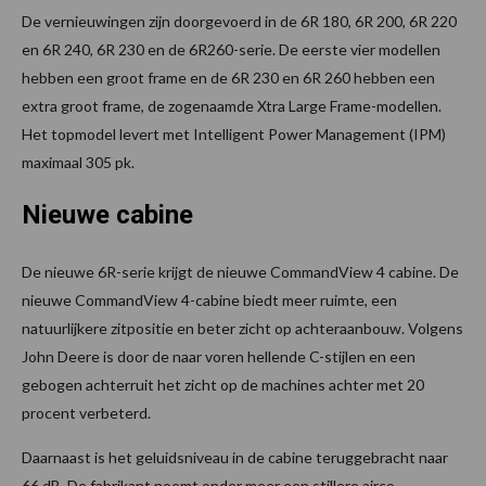
De vernieuwingen zijn doorgevoerd in de 6R 180, 6R 200, 6R 220
en 6R 240, 6R 230 en de 6R260-serie. De eerste vier modellen
hebben een groot frame en de 6R 230 en 6R 260 hebben een
extra groot frame, de zogenaamde Xtra Large Frame-modellen.
Het topmodel levert met Intelligent Power Management (IPM)
maximaal 305 pk.
Nieuwe cabine
De nieuwe 6R-serie krijgt de nieuwe CommandView 4 cabine. De
nieuwe CommandView 4-cabine biedt meer ruimte, een
natuurlijkere zitpositie en beter zicht op achteraanbouw. Volgens
John Deere is door de naar voren hellende C-stijlen en een
gebogen achterruit het zicht op de machines achter met 20
procent verbeterd.
Daarnaast is het geluidsniveau in de cabine teruggebracht naar
66 dB. De fabrikant noemt onder meer een stillere airco,