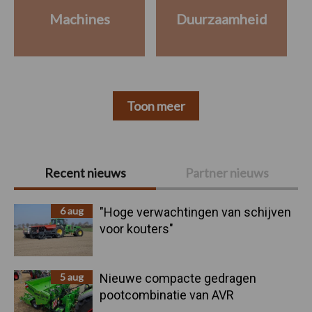
Machines
Duurzaamheid
Toon meer
Primaire
Recent nieuws
Partner nieuws
Sidebar
6 aug
"Hoge verwachtingen van schijven
voor kouters"
5 aug
Nieuwe compacte gedragen
pootcombinatie van AVR