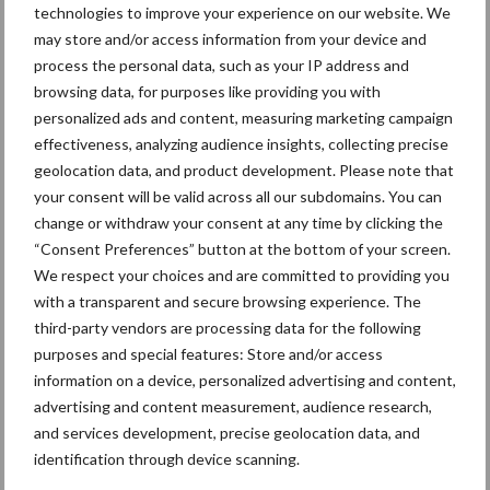
moet zorgen voor vlot en soepel schakelen, zowel op het land als
technologies to improve your experience on our website. We
tijdens wegtransport. Voor alle modellen in de vernieuwde serie
may store and/or access information from your device and
geldt dat ze optioneel geleverd kunnen zijn met een
process the personal data, such as your IP address and
bandenspanningwisselsysteem met een compressor met een
browsing data, for purposes like providing you with
capaciteit van 700 l/min. Die zou de bandenspanning in 4,5
personalized ads and content, measuring marketing campaign
minuten met 1 bar kunnen verhogen.
effectiveness, analyzing audience insights, collecting precise
geolocation data, and product development. Please note that
Gericht op praktijk en productiviteit
your consent will be valid across all our subdomains. You can
change or withdraw your consent at any time by clicking the
“Consent Preferences” button at the bottom of your screen.
Met de vernieuwingen in de 6R-serie richt John Deere zich
We respect your choices and are committed to providing you
duidelijk op gebruikers die veel uren maken en hoge eisen stellen
with a transparent and secure browsing experience. The
aan comfort, transportprestaties, precisielandbouw en
third-party vendors are processing data for the following
onderhoudsgemak. Vooral voor loonwerkers en grotere
purposes and special features: Store and/or access
akkerbouwbedrijven moet dat zich vertalen in meer inzetbaarheid
information on a device, personalized advertising and content,
en een hogere efficiëntie in het seizoen.
advertising and content measurement, audience research,
and services development, precise geolocation data, and
identification through device scanning.