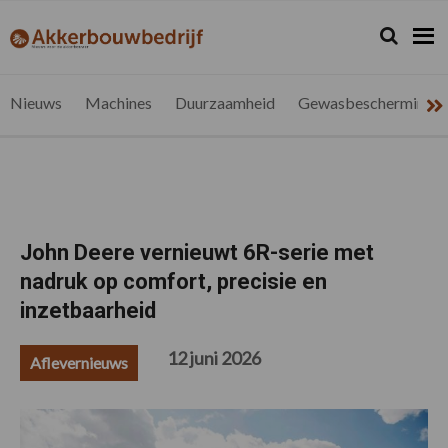
Spring
Door
Spring
Spring
naar
naar
naar
naar
Zoeken...
Zoek
akkerbouwbedrijf.be
Nieuws
de
de
de
de
hoofdnavigatie
hoofd
eerste
voettekst
voor
inhoud
sidebar
de
Nieuws
Machines
Duurzaamheid
Gewasbescherming
vlaamse
akkerbouwer
John Deere vernieuwt 6R-serie met
nadruk op comfort, precisie en
inzetbaarheid
12 juni 2026
Aflevernieuws