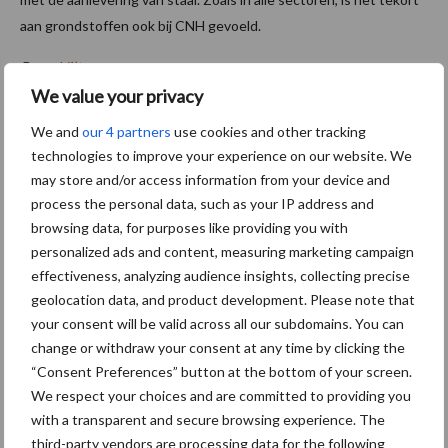
aan grondstoffen ook bij CNH gevoeld.
Bron:
Vilt
We value your privacy
Meer artikelen over machines
We and
our 4 partners
use cookies and other tracking
technologies to improve your experience on our website. We
ROPA deelt instructievideo
may store and/or access information from your device and
over Keiler 2 RK22
process the personal data, such as your IP address and
browsing data, for purposes like providing you with
personalized ads and content, measuring marketing campaign
effectiveness, analyzing audience insights, collecting precise
Flikweert Vision introduceer
geolocation data, and product development. Please note that
t nieuwe QualityGrader voor
your consent will be valid across all our subdomains. You can
aardappelen en uien
change or withdraw your consent at any time by clicking the
“Consent Preferences” button at the bottom of your screen.
We respect your choices and are committed to providing you
with a transparent and secure browsing experience. The
MagrowTec behaalt extra
third-party vendors are processing data for the following