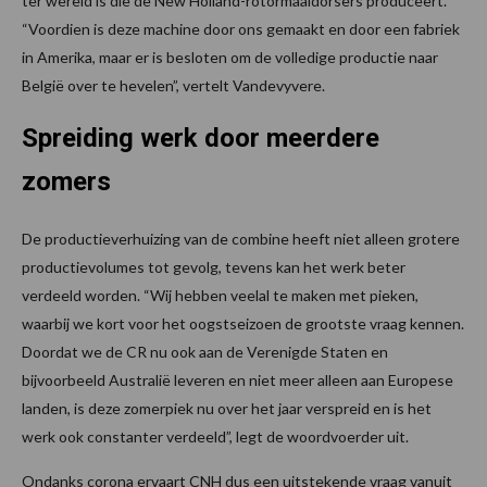
ter wereld is die de New Holland-rotormaaidorsers produceert.
“Voordien is deze machine door ons gemaakt en door een fabriek
in Amerika, maar er is besloten om de volledige productie naar
België over te hevelen”, vertelt Vandevyvere.
Spreiding werk door meerdere
zomers
De productieverhuizing van de combine heeft niet alleen grotere
productievolumes tot gevolg, tevens kan het werk beter
verdeeld worden. “Wij hebben veelal te maken met pieken,
waarbij we kort voor het oogstseizoen de grootste vraag kennen.
Doordat we de CR nu ook aan de Verenigde Staten en
bijvoorbeeld Australië leveren en niet meer alleen aan Europese
landen, is deze zomerpiek nu over het jaar verspreid en is het
werk ook constanter verdeeld”, legt de woordvoerder uit.
Ondanks corona ervaart CNH dus een uitstekende vraag vanuit