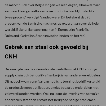
de markt. “Ook over België mogen we niet klagen, alhoewel maar
een zeer klein gedeelte van onze productie hier blijft, slechts
twee procent”, vervolgt Vandevyvere. Dit betekent dat 98
procent van de Belgische machines op export gaan over de hele
wereld. Belangrijke exportmarken in Europa zijn: Frankrijk,
Duitsland, Oekraïne, Scandinavische landen en het VK.
Gebrek aan staal ook gevoeld bij
CNH
De keerzijde van de internationale medaille is dat CNH voor zijn
supply chain ook behoorlijk afhankelijk is van andere werelddelen.
Dit nadeel kwam vorig jaar aan het licht toen het bedrijf korte tijd
de productie moest stilleggen, omdat bepaalde onderdelen niet
geleverd konden worden. Ook nu loopt de levering van sommige
onderdelen stroef en ervaart het bedrijf de nodige problemen
met de aanlevering van staal. Zoals in alle sectoren, is het tekort