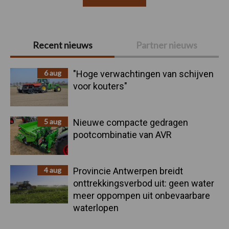
Primaire
Recent nieuws
Partner nieuws
Sidebar
6 aug
"Hoge verwachtingen van schijven
voor kouters"
5 aug
Nieuwe compacte gedragen
pootcombinatie van AVR
4 aug
Provincie Antwerpen breidt
onttrekkingsverbod uit: geen water
meer oppompen uit onbevaarbare
waterlopen