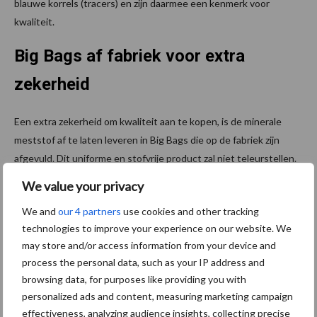
blauwe korrels (tracers) en zijn daarmee een kenmerk voor
kwaliteit.
Big Bags af fabriek voor extra
zekerheid
Een extra zekerheid om kwaliteit aan te kopen, is de minerale
meststof af te laten leveren in Big Bags die op de fabriek zijn
afgevuld. Dit uniforme en stofvrije product zal niet teleurstellen.
We value your privacy
Klik
hier
om een offerte aan te vragen en verzeker u zelf tijdig van
goede kwaliteit.
Bag for the Future
We and
our 4 partners
use cookies and other tracking
technologies to improve your experience on our website. We
Meer artikelen over
P
may store and/or access information from your device and
kunstmeststrooier
process the personal data, such as your IP address and
S
browsing data, for purposes like providing you with
personalized ads and content, measuring marketing campaign
Van onze partner Yara
effectiveness, analyzing audience insights, collecting precise
Yara start ophaal- en