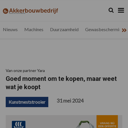
Spring
Door
Spring
Spring
naar
naar
naar
naar
Zoeken...
Zoek
akkerbouwbedrijf.be
Nieuws
de
de
de
de
hoofdnavigatie
hoofd
eerste
voettekst
voor
inhoud
sidebar
de
Nieuws
Machines
Duurzaamheid
Gewasbescherming
vlaamse
akkerbouwer
Van onze partner Yara
Goed moment om te kopen, maar weet
wat je koopt
31 mei 2024
Kunstmeststrooier