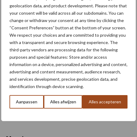
recycle-service voor
geolocation data, and product development. Please note that
bigbags
your consent will be valid across all our subdomains. You can
change or withdraw your consent at any time by clicking the
“Consent Preferences” button at the bottom of your screen.
Van onze partner Yara
We respect your choices and are committed to providing you
Podcast | Het nieuwe
with a transparent and secure browsing experience. The
seizoen staat voor de deur:
third-party vendors are processing data for the following
spreid uw succes met
purposes and special features: Store and/or access
kwaliteit
information on a device, personalized advertising and content,
advertising and content measurement, audience research,
and services development, precise geolocation data, and
Van onze partner Yara
identification through device scanning.
PepsiCo Europe en Yara
bundelen krachten om
Aanpassen
Alles afwijzen
Alles accepteren
productie gewassen te
verduurzamen