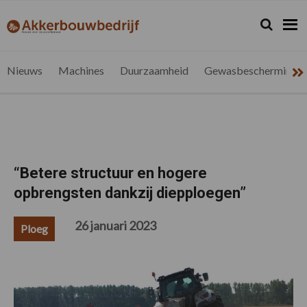
Spring
Door
Spring
Spring
naar
naar
naar
naar
Zoeken...
Zoek
akkerbouwbedrijf.be
Nieuws
de
de
de
de
hoofdnavigatie
hoofd
eerste
voettekst
voor
inhoud
sidebar
de
Nieuws
Machines
Duurzaamheid
Gewasbescherming
vlaamse
akkerbouwer
“Betere structuur en hogere
opbrengsten dankzij diepploegen”
26 januari 2023
Ploeg