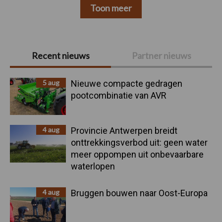
Toon meer
Primaire
Recent nieuws
Partner nieuws
Sidebar
5 aug
Nieuwe compacte gedragen
pootcombinatie van AVR
4 aug
Provincie Antwerpen breidt
onttrekkingsverbod uit: geen water
meer oppompen uit onbevaarbare
waterlopen
4 aug
Bruggen bouwen naar Oost-Europa