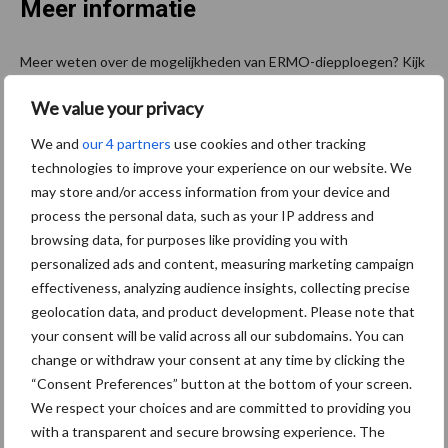
Meer informatie
Meer weten over de mogelijkheden van ERMO-diepploegen? Kijk
op wnkramer.nl, bel met +31 0226 381481 of mail naar
We value your privacy
info@wnkramer.nl
We and
our 4 partners
use cookies and other tracking
Dit is een artikel uit de Akkerbouwkrant. Wil je deze thuis
technologies to improve your experience on our website. We
ontvangen? Klik hier.
may store and/or access information from your device and
process the personal data, such as your IP address and
browsing data, for purposes like providing you with
personalized ads and content, measuring marketing campaign
effectiveness, analyzing audience insights, collecting precise
geolocation data, and product development. Please note that
your consent will be valid across all our subdomains. You can
change or withdraw your consent at any time by clicking the
“Consent Preferences” button at the bottom of your screen.
We respect your choices and are committed to providing you
with a transparent and secure browsing experience. The