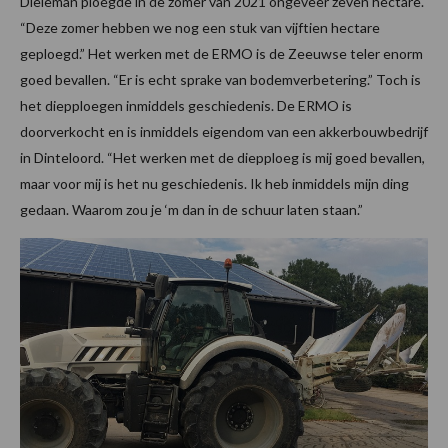
Dieleman ploegde in de zomer van 2021 ongeveer zeven hectare.
“Deze zomer hebben we nog een stuk van vijftien hectare
geploegd.” Het werken met de ERMO is de Zeeuwse teler enorm
goed bevallen. “Er is echt sprake van bodemverbetering.” Toch is
het diepploegen inmiddels geschiedenis. De ERMO is
doorverkocht en is inmiddels eigendom van een akkerbouwbedrijf
in Dinteloord. “Het werken met de diepploeg is mij goed bevallen,
maar voor mij is het nu geschiedenis. Ik heb inmiddels mijn ding
gedaan. Waarom zou je ‘m dan in de schuur laten staan.”