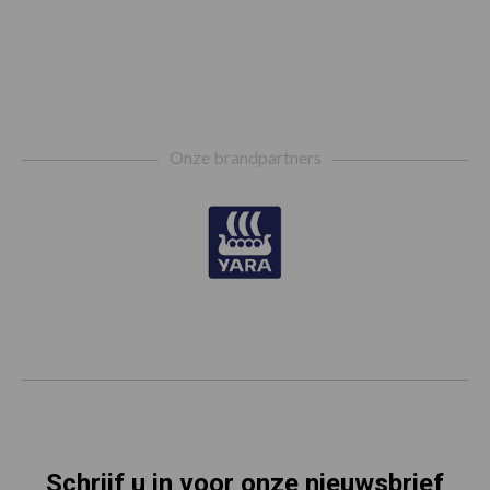
Footer
Onze brandpartners
Schrijf u in voor onze nieuwsbrief