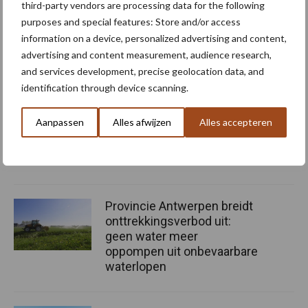
third-party vendors are processing data for the following
purposes and special features: Store and/or access
Tekst: Martin de Vries
information on a device, personalized advertising and content,
Beeld: WN Kramer
advertising and content measurement, audience research,
Meer artikelen over
and services development, precise geolocation data, and
identification through device scanning.
Nieuwe compacte
Aanpassen
Alles afwijzen
Alles accepteren
gedragen pootcombinatie
van AVR
Provincie Antwerpen breidt
onttrekkingsverbod uit:
geen water meer
oppompen uit onbevaarbare
waterlopen