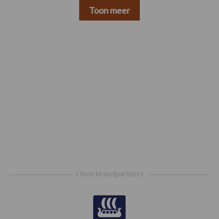
Toon meer
Footer
Onze brandpartners