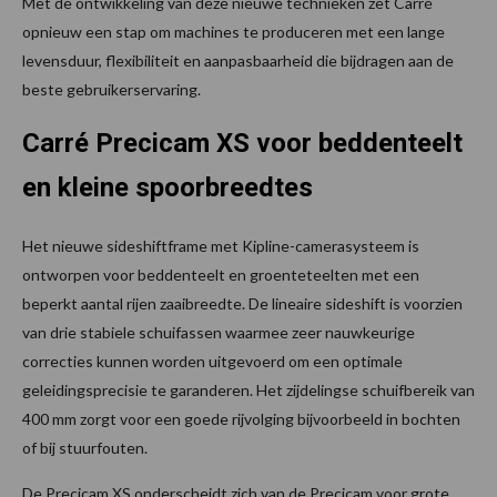
Met de ontwikkeling van deze nieuwe technieken zet Carré
opnieuw een stap om machines te produceren met een lange
levensduur, flexibiliteit en aanpasbaarheid die bijdragen aan de
beste gebruikerservaring.
Carré Precicam XS voor beddenteelt
en kleine spoorbreedtes
Het nieuwe sideshiftframe met Kipline-camerasysteem is
ontworpen voor beddenteelt en groenteteelten met een
beperkt aantal rijen zaaibreedte. De lineaire sideshift is voorzien
van drie stabiele schuifassen waarmee zeer nauwkeurige
correcties kunnen worden uitgevoerd om een optimale
geleidingsprecisie te garanderen. Het zijdelingse schuifbereik van
400 mm zorgt voor een goede rijvolging bijvoorbeeld in bochten
of bij stuurfouten.
De Precicam XS onderscheidt zich van de Precicam voor grote