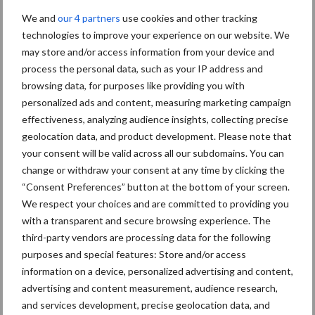
camerabesturingssysteem voor nog meer compactheid.
We and
our 4 partners
use cookies and other tracking
De Klinea past perfect in de strategie van regeneratieve
technologies to improve your experience on our website. We
landbouw en bodembehoud. Naast het verminderen of zelfs
may store and/or access information from your device and
elimineren van het gebruik van chemische gewasbescherming,
process the personal data, such as your IP address and
browsing data, for purposes like providing you with
wordt bodemerosie voorkomen door de oppervlakkige
personalized ads and content, measuring marketing campaign
bewerkingsdiepte en bevordert het de mineralisatie. De
effectiveness, analyzing audience insights, collecting precise
vrijgekomen voedingsstoffen kunnen zo door het gewas worden
geolocation data, and product development. Please note that
opgenomen gedurende de hele ontwikkelingscyclus.
your consent will be valid across all our subdomains. You can
change or withdraw your consent at any time by clicking the
“Consent Preferences” button at the bottom of your screen.
We respect your choices and are committed to providing you
with a transparent and secure browsing experience. The
third-party vendors are processing data for the following
purposes and special features: Store and/or access
information on a device, personalized advertising and content,
advertising and content measurement, audience research,
and services development, precise geolocation data, and