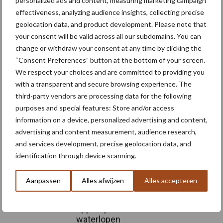
personalized ads and content, measuring marketing campaign
effectiveness, analyzing audience insights, collecting precise
Meer artikelen over
geolocation data, and product development. Please note that
your consent will be valid across all our subdomains. You can
“Hoge verwachtingen van
change or withdraw your consent at any time by clicking the
schijven voor kouters”
“Consent Preferences” button at the bottom of your screen.
We respect your choices and are committed to providing you
with a transparent and secure browsing experience. The
third-party vendors are processing data for the following
purposes and special features: Store and/or access
Nieuwe compacte
information on a device, personalized advertising and content,
gedragen pootcombinatie
van AVR
advertising and content measurement, audience research,
and services development, precise geolocation data, and
identification through device scanning.
Provincie Antwerpen breidt
Aanpassen
Alles afwijzen
Alles accepteren
onttrekkingsverbod uit:
geen water meer
oppompen uit onbevaarbare
waterlopen