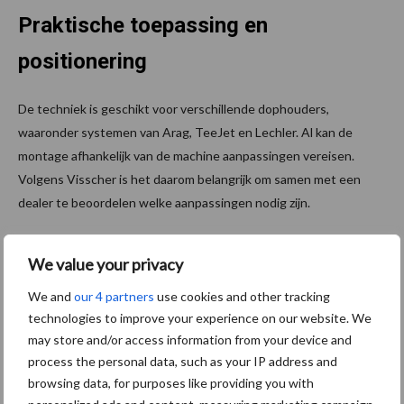
Praktische toepassing en
positionering
De techniek is geschikt voor verschillende dophouders,
waaronder systemen van Arag, TeeJet en Lechler. Al kan de
montage afhankelijk van de machine aanpassingen vereisen.
Volgens Visscher is het daarom belangrijk om samen met een
dealer te beoordelen welke aanpassingen nodig zijn.
De spraybar wordt door Agrifac vooral gezien als een
We value your privacy
tussenoplossing. “Het is geen definitieve oplossing voor alle
situaties, maar het stelt telers in staat om met hun bestaande
We and
our 4 partners
use cookies and other tracking
machine aan de huidige eisen te voldoen en tegelijkertijd de
technologies to improve your experience on our website. We
spuitkwaliteit te verbeteren”, zegt Visscher.
may store and/or access information from your device and
process the personal data, such as your IP address and
Tekst: Esmee Groot Roessink
browsing data, for purposes like providing you with
Beeld: Agrifac