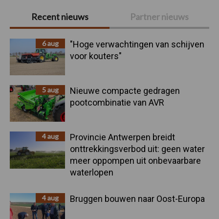
Primaire
Recent nieuws
Partner nieuws
Sidebar
6 aug
"Hoge verwachtingen van schijven
voor kouters"
5 aug
Nieuwe compacte gedragen
pootcombinatie van AVR
4 aug
Provincie Antwerpen breidt
onttrekkingsverbod uit: geen water
meer oppompen uit onbevaarbare
waterlopen
4 aug
Bruggen bouwen naar Oost-Europa