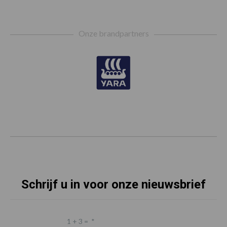
Footer
Onze brandpartners
Schrijf u in voor onze nieuwsbrief
1 + 3 =
*