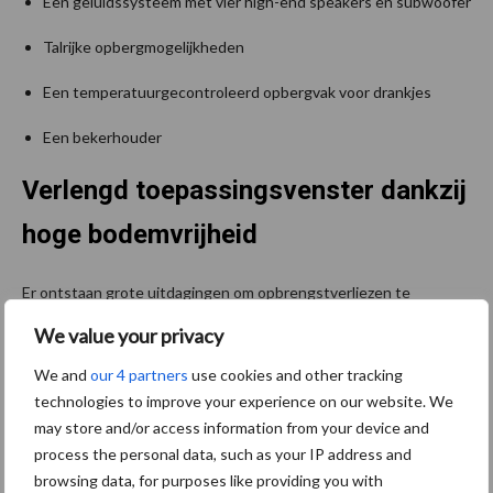
Een geluidssysteem met vier high-end speakers en subwoofer
Talrijke opbergmogelijkheden
Een temperatuurgecontroleerd opbergvak voor drankjes
Een bekerhouder
Verlengd toepassingsvenster dankzij
hoge bodemvrijheid
Er ontstaan grote uitdagingen om opbrengstverliezen te
voorkomen, zodra je gewasbescherming pas laat in de groeifase
We value your privacy
toepast. Het chassis van de Fendt Rogator 900 kan met een druk
We and
our 4 partners
use cookies and other tracking
op de knop worden opgetild. De Fendt Rogator 900-modellen
technologies to improve your experience on our website. We
hebben standaard een bodemvrijheid van minimaal 142 cm (56
may store and/or access information from your device and
inch) of meer, afhankelijk van de gekozen band. Voor zowel de
process the personal data, such as your IP address and
Fendt Rogator 934 als de 937 is een speciale High Clearance-
browsing data, for purposes like providing you with
variant leverbaar. Daardoor kan het chassis, afhankelijk van de