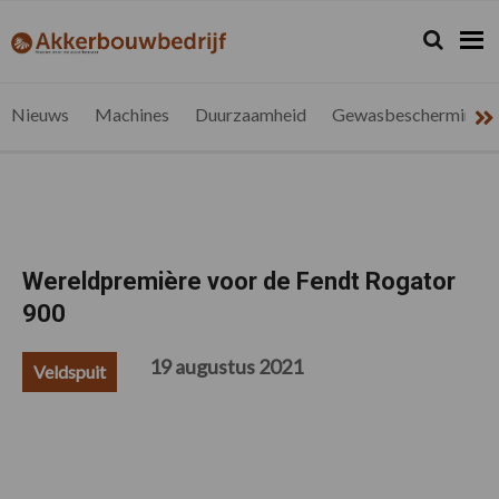
Spring
Door
Spring
Spring
naar
naar
naar
naar
Zoeken...
Zoek
akkerbouwbedrijf.be
Nieuws
de
de
de
de
hoofdnavigatie
hoofd
eerste
voettekst
voor
inhoud
sidebar
de
Nieuws
Machines
Duurzaamheid
Gewasbescherming
vlaamse
akkerbouwer
Wereldpremière voor de Fendt Rogator
900
19 augustus 2021
Veldspuit