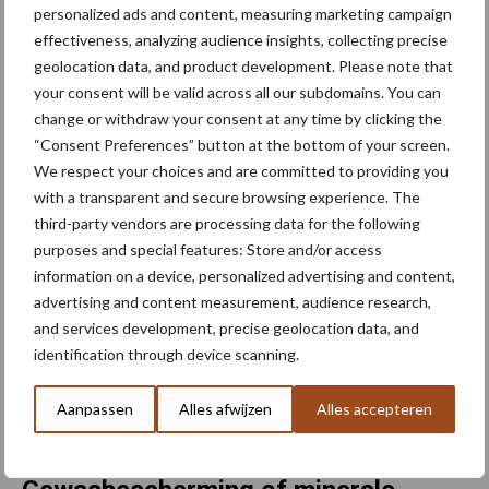
personalized ads and content, measuring marketing campaign
gekozen band, tot 193 cm (76 inch) worden opgetild. Met de High
effectiveness, analyzing audience insights, collecting precise
Clearance-variant kunnen de machines zelfs laat in de groeifase,
geolocation data, and product development. Please note that
wanneer de planten al een groeihoogte van maximaal twee meter
your consent will be valid across all our subdomains. You can
hebben bereikt, zonder opbrengstverlies worden ingezet in mais-
change or withdraw your consent at any time by clicking the
of zonnebloemteelt.
“Consent Preferences” button at the bottom of your screen.
We respect your choices and are committed to providing you
with a transparent and secure browsing experience. The
third-party vendors are processing data for the following
purposes and special features: Store and/or access
information on a device, personalized advertising and content,
advertising and content measurement, audience research,
and services development, precise geolocation data, and
identification through device scanning.
Aanpassen
Alles afwijzen
Alles accepteren