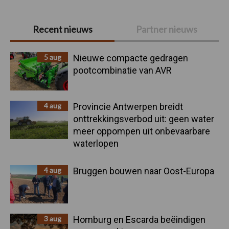
Primaire
Recent nieuws
Partner nieuws
Sidebar
5 aug
Nieuwe compacte gedragen
pootcombinatie van AVR
4 aug
Provincie Antwerpen breidt
onttrekkingsverbod uit: geen water
meer oppompen uit onbevaarbare
waterlopen
4 aug
Bruggen bouwen naar Oost-Europa
3 aug
Homburg en Escarda beëindigen