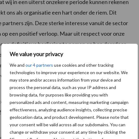
at wij in een uiterst onzekere periode kunnen rekenen
t ons als organisatie een hart onder de riem. Dit
 partners zijn. Deze sterke interesse vanuit de sector
 op een positief verloop. Maar uit respect voor onze
een definitieve beslissing te nemen en hen daardoor
We value your privacy
n wij er een punt van om geen annulerings- of
rwijl we zelf al heel wat voorbereidende kosten
We and
our 4 partners
use cookies and other tracking
technologies to improve your experience on our website. We
ij kunnen kiezen of ze opnieuw willen inschrijven
may store and/or access information from your device and
process the personal data, such as your IP address and
browsing data, for purposes like providing you with
tten en richten zich nu al op de toekomst met de
personalized ads and content, measuring marketing campaign
effectiveness, analyzing audience insights, collecting precise
23. En iets korter bij: de Werktuigendagen op 18 en 19
geolocation data, and product development. Please note that
your consent will be valid across all our subdomains. You can
change or withdraw your consent at any time by clicking the
ar op te schuiven. De beurs van Libramont en de open