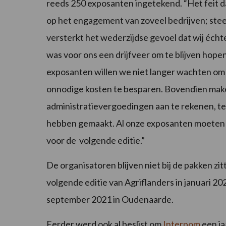
reeds 250 exposanten ingetekend. “Het feit d
op het engagement van zoveel bedrijven; steek
versterkt het wederzijdse gevoel dat wij échte
was voor ons een drijfveer om te blijven hopen
exposanten willen we niet langer wachten om 
onnodige kosten te besparen. Bovendien make
administratievergoedingen aan te rekenen, te
hebben gemaakt. Al onze exposanten moeten vr
voor de volgende editie.”
De organisatoren blijven niet bij de pakken zi
volgende editie van Agriflanders in januari 20
september 2021 in Oudenaarde.
Eerder werd ook al beslist om
Interpom
een ja