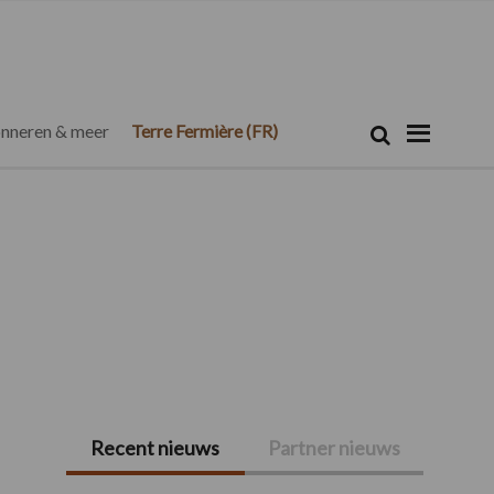
Zoeken...
Zoek
nneren & meer
Terre Fermière (FR)
Recent nieuws
Partner nieuws
Primaire