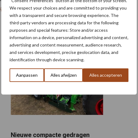
“Consent Preferences” button at the bottom of your screen.
We respect your choices and are committed to providing you
virtuele versie
.
with a transparent and secure browsing experience. The
third-party vendors are processing data for the following
purposes and special features: Store and/or access
information on a device, personalized advertising and content,
advertising and content measurement, audience research,
and services development, precise geolocation data, and
identification through device scanning.
Aanpassen
Alles afwijzen
Alles accepteren
Nieuwe compacte gedragen