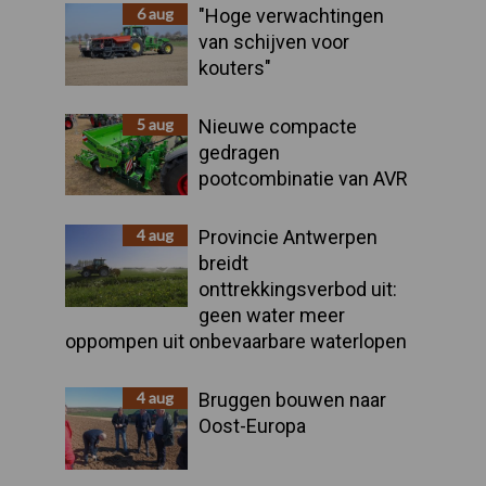
Sidebar
6 aug
"Hoge verwachtingen
van schijven voor
kouters"
5 aug
Nieuwe compacte
gedragen
pootcombinatie van AVR
4 aug
Provincie Antwerpen
breidt
onttrekkingsverbod uit:
geen water meer
oppompen uit onbevaarbare waterlopen
4 aug
Bruggen bouwen naar
Oost-Europa