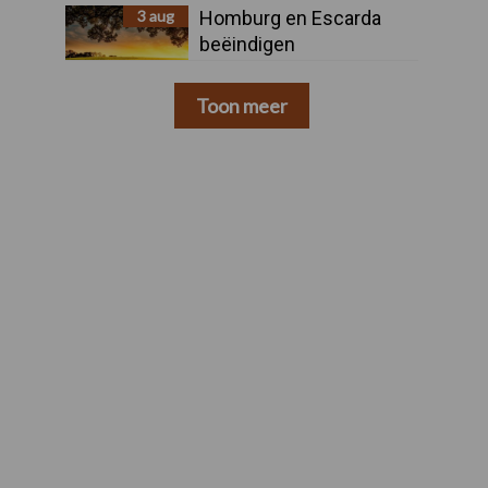
3 aug
Homburg en Escarda
beëindigen
samenwerking
Toon meer