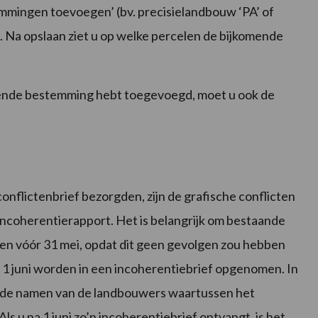
mmingen toevoegen’ (bv. precisielandbouw ‘PA’ of
. Na opslaan ziet u op welke percelen de bijkomende
omende bestemming hebt toegevoegd, moet u ook de
onflictenbrief bezorgden, zijn de grafische conflicten
coherentierapport. Het is belangrijk om bestaande
ssen vóór 31 mei, opdat dit geen gevolgen zou hebben
1 juni worden in een incoherentiebrief opgenomen. In
de namen van de landbouwers waartussen het
Als u na 1 juni zo’n incoherentiebrief ontvangt, is het