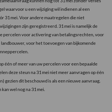
erzamelaanvraag kunnen nog tot 31 mei zonder verlies
el waarvoor u een wijziging wil indienen al een
r 31 mei. Voor andere maatregelen die niet
ijzigingen zijn geregistreerd. 31 mei is namelijk de
 percelen voor activering van betalingsrechten, voor
eve landbouwer, voor het toevoegen van bijkomende
enneppercelen.
 op één of meer van uw percelen voor een bepaalde
elen deze steun na 31 mei niet meer aanvragen op één
n) gezien dit beschouwd is als een nieuwe aanvraag.
kan wel nog na 31 mei.