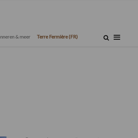
Zoeken...
Zoek
nneren & meer
Terre Fermière (FR)