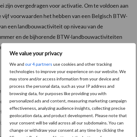
i zijn overgedragen voor activatie. Om te voldoen aan
 de vijf voorwaarden het hebben van een Belgisch BTW-
 een landbouwactiviteit op niveau van de
ummer en de bijhorende BTW-landbouwactiviteiten
mei 2026 toegekend of aangevraagd zijn bij de BTW-
We value your privacy
We and
our 4 partners
use cookies and other tracking
technologies to improve your experience on our website. We
may store and/or access information from your device and
process the personal data, such as your IP address and
el vier dagen ter beschikking. Daarna is ze
browsing data, for purposes like providing you with
brachte aanpassingen zijn verwijderd en moet een
personalized ads and content, measuring marketing campaign
effectiveness, analyzing audience insights, collecting precise
n te raden om een opgestarte wijziging ook meteen in
geolocation data, and product development. Please note that
ziging slechts twee dagen ter beschikking.
your consent will be valid across all our subdomains. You can
change or withdraw your consent at any time by clicking the