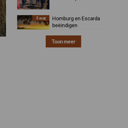
3 aug
Homburg en Escarda
beëindigen
samenwerking
Toon meer