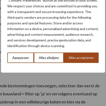
even, zodat uw verzamelaanvraag in overeenstemming
“Consent Preferences” button at the bottom of your screen.
We respect your choices and are committed to providing you
teelten en duurzame praktijken kunt u nog toevoegen.
with a transparent and secure browsing experience. The
nameverklaring) kunt u de bijkomende bestemming wel
third-party vendors are processing data for the following
purposes and special features: Store and/or access
e exacte uiterste wijzigingsdata voor de verschillende
information on a device, personalized advertising and content,
‘indienen en wijzigen van de verzamelaanvraag’
,
advertising and content measurement, audience research,
and services development, precise geolocation data, and
identification through device scanning.
 de gespecialiseerde productiemethode neemt VLM
Aanpassen
Alles afwijzen
Alles accepteren
cten.
omende bestemmingen toevoegen, selecteer dan eerst de
en bouwland = filter op ‘ja’ en vervolgens eventueel op
isknop in een willekeurige kolom en kies via de