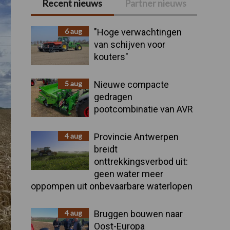
Recent nieuws
Partner nieuws
Primaire
Sidebar
6 aug
"Hoge verwachtingen
van schijven voor
kouters"
5 aug
Nieuwe compacte
gedragen
pootcombinatie van AVR
4 aug
Provincie Antwerpen
breidt
onttrekkingsverbod uit:
geen water meer
oppompen uit onbevaarbare waterlopen
4 aug
Bruggen bouwen naar
Oost-Europa