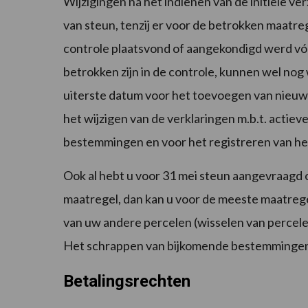
Wijzigingen na het indienen van de initiële v
van steun, tenzij er voor de betrokken maatreg
controle plaatsvond of aangekondigd werd vóó
betrokken zijn in de controle, kunnen wel nog w
uiterste datum voor het toevoegen van nieuwe
het wijzigen van de verklaringen m.b.t. acti
bestemmingen en voor het registreren van h
Ook al hebt u voor 31 mei steun aangevraagd
maatregel, dan kan u voor de meeste maatreg
van uw andere percelen (wisselen van percele
Het schrappen van bijkomende bestemmingen 
Betalingsrechten