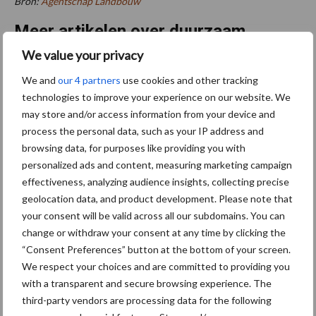
Bron:
Agentschap Landbouw
Meer artikelen over duurzaam
ondernemen
We value your privacy
We and
our 4 partners
use cookies and other tracking
Bruggen bouwen naar Oost-
technologies to improve your experience on our website. We
Europa
may store and/or access information from your device and
process the personal data, such as your IP address and
browsing data, for purposes like providing you with
personalized ads and content, measuring marketing campaign
effectiveness, analyzing audience insights, collecting precise
Middel besparen met
geolocation data, and product development. Please note that
precisiespuiten: “Elke
druppel op de juiste plek”
your consent will be valid across all our subdomains. You can
change or withdraw your consent at any time by clicking the
“Consent Preferences” button at the bottom of your screen.
We respect your choices and are committed to providing you
Stilstand voorkomen met
with a transparent and secure browsing experience. The
slijtvaste lagen
third-party vendors are processing data for the following