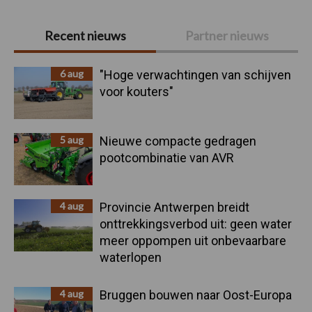
Primaire
Recent nieuws
Partner nieuws
Sidebar
6 aug
"Hoge verwachtingen van schijven
voor kouters"
5 aug
Nieuwe compacte gedragen
pootcombinatie van AVR
4 aug
Provincie Antwerpen breidt
onttrekkingsverbod uit: geen water
meer oppompen uit onbevaarbare
waterlopen
4 aug
Bruggen bouwen naar Oost-Europa