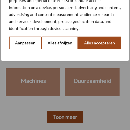
purposes and special features: Store and/or access
information on a device, personalized advertising and content,
advertising and content measurement, audience research,
and services development, precise geolocation data, and
identification through device scanning.
Meer lezen over:
Aanpassen
Alles afwijzen
Alles accepteren
Maak uw keuze
Machines
Duurzaamheid
Toon meer