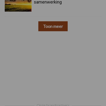
samenwerking
Toon meer
Footer
Onze brandpartners