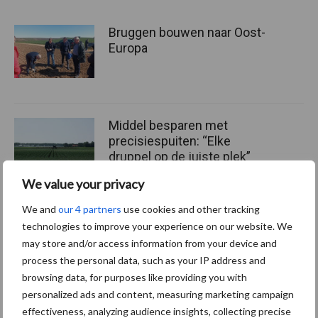
Bruggen bouwen naar Oost-
Europa
Middel besparen met
precisiespuiten: “Elke
druppel op de juiste plek”
We value your privacy
We and
our 4 partners
use cookies and other tracking
Stilstand voorkomen met
technologies to improve your experience on our website. We
slijtvaste lagen
may store and/or access information from your device and
process the personal data, such as your IP address and
browsing data, for purposes like providing you with
personalized ads and content, measuring marketing campaign
effectiveness, analyzing audience insights, collecting precise