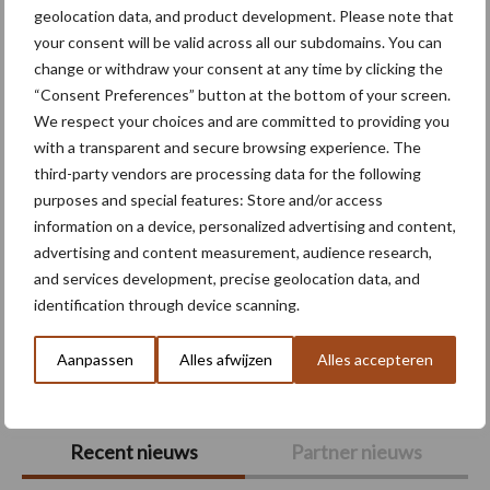
Meer lezen over:
geolocation data, and product development. Please note that
your consent will be valid across all our subdomains. You can
change or withdraw your consent at any time by clicking the
Maak uw keuze
“Consent Preferences” button at the bottom of your screen.
We respect your choices and are committed to providing you
with a transparent and secure browsing experience. The
third-party vendors are processing data for the following
purposes and special features: Store and/or access
Machines
Duurzaamheid
information on a device, personalized advertising and content,
advertising and content measurement, audience research,
and services development, precise geolocation data, and
identification through device scanning.
Toon meer
Aanpassen
Alles afwijzen
Alles accepteren
Primaire
Recent nieuws
Partner nieuws
Sidebar