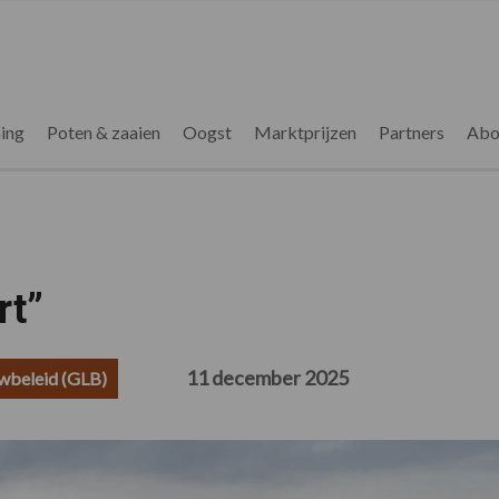
ing
Poten & zaaien
Oogst
Marktprijzen
Partners
Abo
rt”
11 december 2025
wbeleid (GLB)