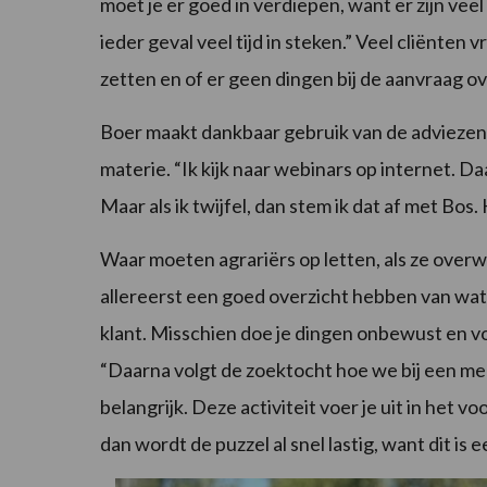
moet je er goed in verdiepen, want er zijn vee
ieder geval veel tijd in steken.” Veel cliënten 
zetten en of er geen dingen bij de aanvraag ov
Boer maakt dankbaar gebruik van de adviezen va
materie. “Ik kijk naar webinars op internet. Da
Maar als ik twijfel, dan stem ik dat af met Bos. 
Waar moeten agrariërs op letten, als ze over
allereerst een goed overzicht hebben van wat j
klant. Misschien doe je dingen onbewust en vo
“Daarna volgt de zoektocht hoe we bij een med
belangrijk. Deze activiteit voer je uit in het voo
dan wordt de puzzel al snel lastig, want dit is