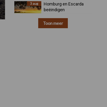
3 aug
Homburg en Escarda
beëindigen
samenwerking
Toon meer