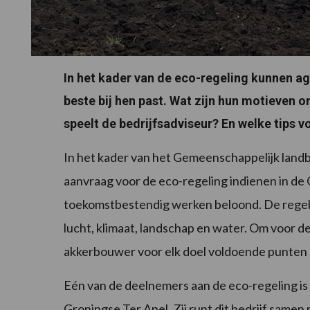
In het kader van de eco-regeling kunnen agr
beste bij hen past. Wat zijn hun motieven o
speelt de bedrijfsadviseur? En welke tips 
In het kader van het Gemeenschappelijk landb
aanvraag voor de eco-regeling indienen in d
toekomstbestendig werken beloond. De regeling
lucht, klimaat, landschap en water. Om voor 
akkerbouwer voor elk doel voldoende punten 
Eén van de deelnemers aan de eco-regeling is
Groningse Ter Apel. Zij runt dit bedrijf samen