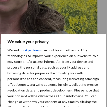
We value your privacy
uit Ter Apel valt bij de eco-regeling in de hoogste
We and
our 4 partners
use cookies and other tracking
een vergoeding van tweehonderd euro per hectare.
technologies to improve your experience on our website. We
may store and/or access information from your device and
process the personal data, such as your IP address and
browsing data, for purposes like providing you with
personalized ads and content, measuring marketing campaign
idige GLB, ingestapt. “Bepaalde activiteiten deden wij
effectiveness, analyzing audience insights, collecting precise
ewas.” Het gaat hierbij om de eco-activiteit
geolocation data, and product development. Please note that
rende de winter op een perceel blijft staan. “De eco-
your consent will be valid across all our subdomains. You can
change or withdraw your consent at any time by clicking the
k wel, want het uitvoeren van deze werkzaamheden