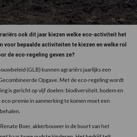
ariërs ook dit jaar kiezen welke eco-activiteit het
m voor bepaalde activiteiten te kiezen en welke rol
voor de eco-regeling geven ze?
ouwbeleid (GLB) kunnen agrariërs jaarlijks een
e Gecombineerde Opgave. Met de eco-regeling wordt
 is gericht op vijf doelen: biodiversiteit, bodem en
de eco-premie in aanmerking te komen moet een
behalen.
 Renate Boer, akkerbouwer in de buurt van het
 met haar twee oudste kinderen. Het bedrijf telt