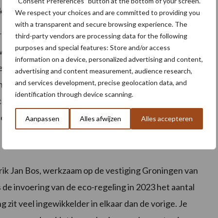
“Consent Preferences” button at the bottom of your screen.
ok een financiële overweging om hieraan mee te doen.”
We respect your choices and are committed to providing you
with a transparent and secure browsing experience. The
 deze activiteit voortgezet. Daarnaast maakt ze nu
third-party vendors are processing data for the following
purposes and special features: Store and/or access
gewas’. “Dat deden we daarvoor niet, omdat wij geen
information on a device, personalized advertising and content,
eer mee begonnen. Vroeg rooien hebben we zo’n tien
advertising and content measurement, audience research,
and services development, precise geolocation data, and
s dat je nog een volggewas kunt telen, als je op tijd
identification through device scanning.
eco-regeling in de hoogste categorie: goud. Dat is goed
er hectare.
Aanpassen
Alles afwijzen
Alles accepteren
ik Jan Bos, werkzaam op de vestiging Groningen van
nds de invoering van de eco-regeling in 2023 het aantal
 zit veel ingewikkelder in elkaar dan de vorige. Je