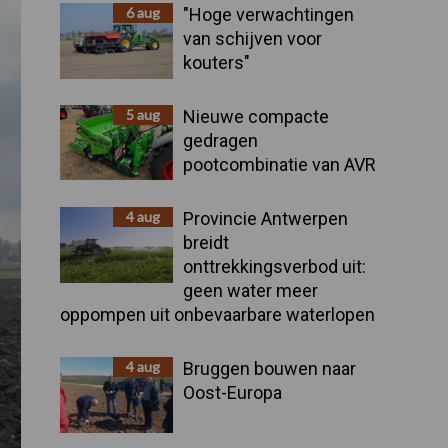
Sidebar
6 aug
"Hoge verwachtingen
van schijven voor
kouters"
5 aug
Nieuwe compacte
gedragen
pootcombinatie van AVR
4 aug
Provincie Antwerpen
breidt
onttrekkingsverbod uit:
geen water meer
oppompen uit onbevaarbare waterlopen
4 aug
Bruggen bouwen naar
Oost-Europa