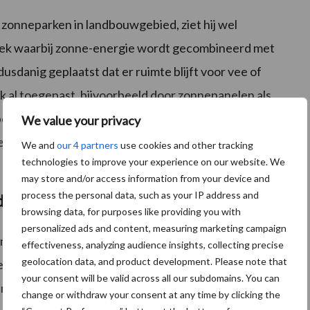
zonneparken in landbouwgebied, ziet hij wel
hniek waarbij zonne-energie wordt gecombineerd met
danig geplaatst dat er ruimte blijft voor vee of
k al toegepast, bijvoorbeeld door zonnepanelen als
enadrukt echter dat landbouw altijd de primaire
We value your privacy
tgevend kader nodig is om deze vorm van zonne-energie
We and
our 4 partners
use cookies and other tracking
technologies to improve your experience on our website. We
may store and/or access information from your device and
process the personal data, such as your IP address and
dskader
browsing data, for purposes like providing you with
personalized ads and content, measuring marketing campaign
ng strikte voorwaarden stelt aan zonneparken in
effectiveness, analyzing audience insights, collecting precise
geolocation data, and product development. Please note that
verheid ondersteunen vergunningverleners bij de
your consent will be valid across all our subdomains. You can
n willekeur ontstaat. De communicatie over het
change or withdraw your consent at any time by clicking the