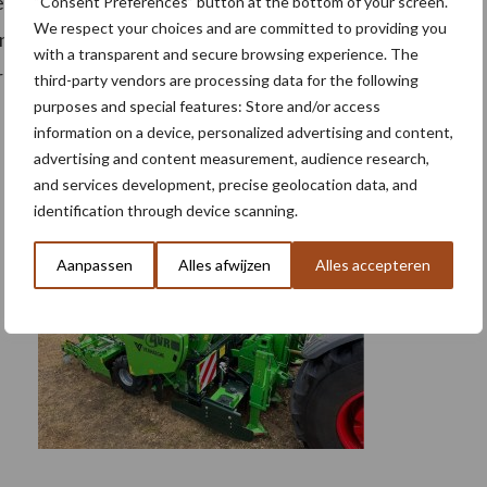
ien er nog steeds veel aanvragen binnenkomen.
“Consent Preferences” button at the bottom of your screen.
We respect your choices and are committed to providing you
jn dat Vlaanderen een duurzame energietransitie
with a transparent and secure browsing experience. The
rond.
third-party vendors are processing data for the following
purposes and special features: Store and/or access
information on a device, personalized advertising and content,
advertising and content measurement, audience research,
and services development, precise geolocation data, and
identification through device scanning.
Aanpassen
Alles afwijzen
Alles accepteren