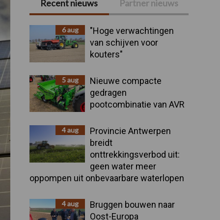
Recent nieuws
Partner nieuws
Primaire
Sidebar
6 aug
"Hoge verwachtingen
van schijven voor
kouters"
5 aug
Nieuwe compacte
gedragen
pootcombinatie van AVR
4 aug
Provincie Antwerpen
breidt
onttrekkingsverbod uit:
geen water meer
oppompen uit onbevaarbare waterlopen
4 aug
Bruggen bouwen naar
Oost-Europa