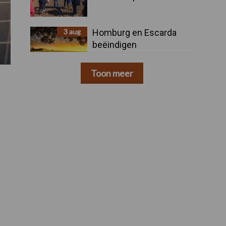
3 aug
Homburg en Escarda
beëindigen
samenwerking
Toon meer