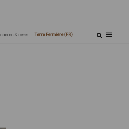
Zoeken...
Zoek
nneren & meer
Terre Fermière (FR)