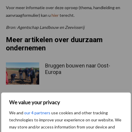
Voor meer informatie over deze oproep (thema, handleiding en
aanvraagformulier) kan u
hier
terecht.
Bron: Agentschap Landbouw en Zeevisserij
Meer artikelen over duurzaam
ondernemen
Bruggen bouwen naar Oost-
Europa
We value your privacy
Middel besparen met
precisiespuiten: “Elke
We and
our 4 partners
use cookies and other tracking
druppel op de juiste plek”
technologies to improve your experience on our website. We
may store and/or access information from your device and