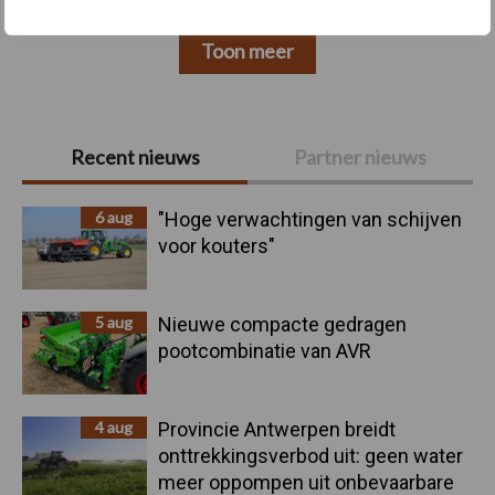
Toon meer
Primaire
Recent nieuws
Partner nieuws
Sidebar
6 aug
"Hoge verwachtingen van schijven
voor kouters"
5 aug
Nieuwe compacte gedragen
pootcombinatie van AVR
4 aug
Provincie Antwerpen breidt
onttrekkingsverbod uit: geen water
meer oppompen uit onbevaarbare