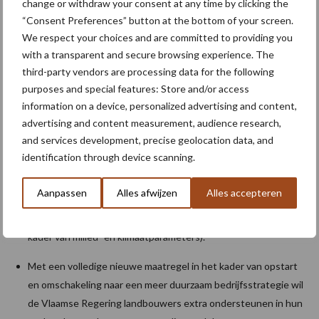
ondernemingsfonds. De voorwaarden om VLIF-steun te krijgen,
change or withdraw your consent at any time by clicking the
werden aangepast en de subsidiepercentages verruimd met
“Consent Preferences” button at the bottom of your screen.
We respect your choices and are committed to providing you
duurzaamheid van de investeringen als kompas.
with a transparent and secure browsing experience. The
Meer geleidelijke bedrijfsovernames door jonge landbouwers
third-party vendors are processing data for the following
met VLIF-steun worden mogelijk.
purposes and special features: Store and/or access
information on a device, personalized advertising and content,
Niet-productieve investeringen voor milieu- en klimaatdoelen
advertising and content measurement, audience research,
blijven een focus van het plan om o.a. de biodiversiteit te
and services development, precise geolocation data, and
versterken op het platteland.
identification through device scanning.
De VLIF-maatregel voor het ondersteunen van innovatieve
Aanpassen
Alles afwijzen
Alles accepteren
investeringen op landbouwbedrijven wordt versterkt. Zo is er
voortaan 50% steun (zelfs tot 80% voor meetkosten in het
kader van milieu- en klimaatparameters).
Met een volledige nieuwe maatregel in het kader van opstart
en omschakeling naar een meer duurzaam bedrijfsstrategie wil
de Vlaamse Regering landbouwers extra ondersteunen in hun