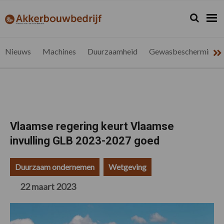
Spring
Door
Spring
Spring
naar
naar
naar
naar
Zoeken...
Zoek
akkerbouwbedrijf.be
Nieuws
de
de
de
de
hoofdnavigatie
hoofd
eerste
voettekst
voor
inhoud
sidebar
de
Nieuws
Machines
Duurzaamheid
Gewasbescherming
vlaamse
akkerbouwer
Vlaamse regering keurt Vlaamse
invulling GLB 2023-2027 goed
Duurzaam ondernemen
Wetgeving
22 maart 2023