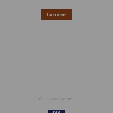
Toon meer
Footer
Onze brandpartners