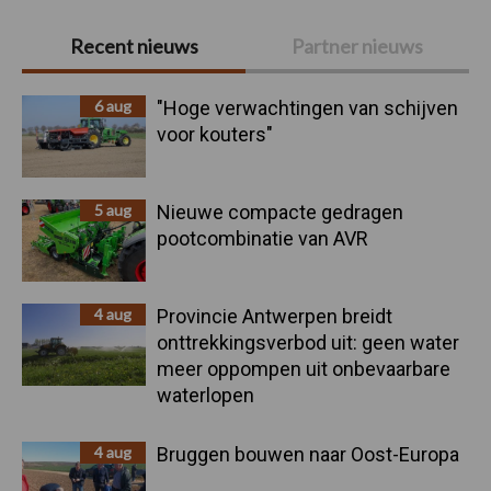
Primaire
Recent nieuws
Partner nieuws
Sidebar
6 aug
"Hoge verwachtingen van schijven
voor kouters"
5 aug
Nieuwe compacte gedragen
pootcombinatie van AVR
4 aug
Provincie Antwerpen breidt
onttrekkingsverbod uit: geen water
meer oppompen uit onbevaarbare
waterlopen
4 aug
Bruggen bouwen naar Oost-Europa