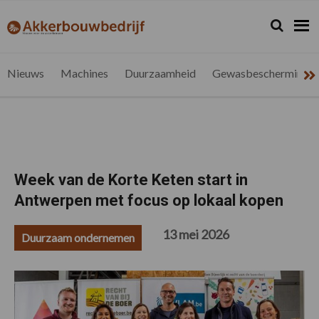
Spring
Door
Spring
Spring
naar
naar
naar
naar
Zoeken...
Zoek
akkerbouwbedrijf.be
Nieuws
de
de
de
de
hoofdnavigatie
hoofd
eerste
voettekst
voor
inhoud
sidebar
de
Nieuws
Machines
Duurzaamheid
Gewasbescherming
vlaamse
akkerbouwer
Week van de Korte Keten start in
Antwerpen met focus op lokaal kopen
13 mei 2026
Duurzaam ondernemen