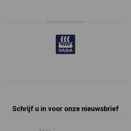
Footer
Onze brandpartners
Schrijf u in voor onze nieuwsbrief
3 + 5 =
*