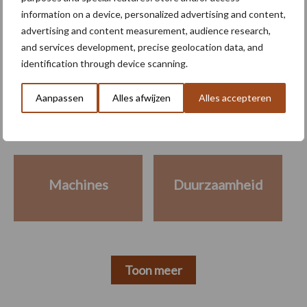
information on a device, personalized advertising and content,
advertising and content measurement, audience research,
and services development, precise geolocation data, and
Meer lezen over:
identification through device scanning.
Aanpassen
Alles afwijzen
Alles accepteren
Maak uw keuze
Machines
Duurzaamheid
Toon meer