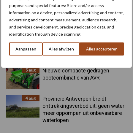
purposes and special features: Store and/or access
information on a device, personalized advertising and content,
advertising and content measurement, audience research,
Primaire
Recent nieuws
Partner nieuws
and services development, precise geolocation data, and
Sidebar
identification through device scanning.
6 aug
"Hoge verwachtingen van schijven
voor kouters"
Aanpassen
Alles afwijzen
Alles accepteren
5 aug
Nieuwe compacte gedragen
pootcombinatie van AVR
4 aug
Provincie Antwerpen breidt
onttrekkingsverbod uit: geen water
meer oppompen uit onbevaarbare
waterlopen