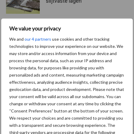
slijtvaste lagen
We value your privacy
We and
our 4 partners
use cookies and other tracking
Meer lezen over:
technologies to improve your experience on our website. We
may store and/or access information from your device and
Maak uw keuze
process the personal data, such as your IP address and
browsing data, for purposes like providing you with
personalized ads and content, measuring marketing campaign
effectiveness, analyzing audience insights, collecting precise
geolocation data, and product development. Please note that
Machines
Duurzaamheid
your consent will be valid across all our subdomains. You can
change or withdraw your consent at any time by clicking the
“Consent Preferences” button at the bottom of your screen.
We respect your choices and are committed to providing you
with a transparent and secure browsing experience. The
Toon meer
third-party vendors are processing data for the following