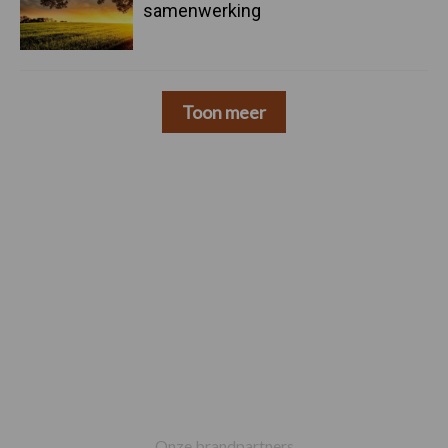
samenwerking
Toon meer
Footer
Onze brandpartners