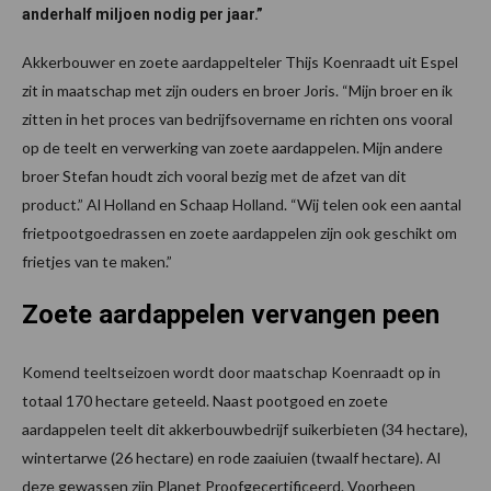
anderhalf miljoen nodig per jaar.”
Akkerbouwer en zoete aardappelteler Thijs Koenraadt uit Espel
zit in maatschap met zijn ouders en broer Joris. “Mijn broer en ik
zitten in het proces van bedrijfsovername en richten ons vooral
op de teelt en verwerking van zoete aardappelen. Mijn andere
broer Stefan houdt zich vooral bezig met de afzet van dit
product.” Al Holland en Schaap Holland. “Wij telen ook een aantal
frietpootgoedrassen en zoete aardappelen zijn ook geschikt om
frietjes van te maken.”
Zoete aardappelen vervangen peen
Komend teeltseizoen wordt door maatschap Koenraadt op in
totaal 170 hectare geteeld. Naast pootgoed en zoete
aardappelen teelt dit akkerbouwbedrijf suikerbieten (34 hectare),
wintertarwe (26 hectare) en rode zaaiuien (twaalf hectare). Al
deze gewassen zijn Planet Proofgecertificeerd. Voorheen