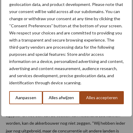
geolocation data, and product development. Please note that
your consent will be valid across all our subdomains. You can
change or withdraw your consent at any time by clicking the
“Consent Preferences” button at the bottom of your screen.
We respect your choices and are committed to providing you
with a transparent and secure browsing experience. The
third-party vendors are processing data for the following
purposes and special features: Store and/or access
Gewassen en gesorteerde zoete aardappelen vragen om geschikte
information on a device, personalized advertising and content,
verwerkings- en sorteerlijnen.
advertising and content measurement, audience research,
and services development, precise geolocation data, and
Op dit moment kent de teelt van zoete aardappelen veel
identification through device scanning.
concurrentie uit andere landen. “Voorheen leverden de
Verenigde Staten veel zoete aardappelen aan Europa, omdat het
Aanpassen
Alles afwijzen
Alles accepteren
daar al een vrij grote teelt is, en daar veel ‘sweet potatoes’
worden gegeten. Momenteel is er vooral veel import vanuit
Egypte.” Of het één van dé teelten van Nederland zou kunnen
worden, kan de akkerbouwer nog niet zeggen. “Wij hebben ieder
jaar nog uitgebreid, maar de concurrentie uit andere landen is