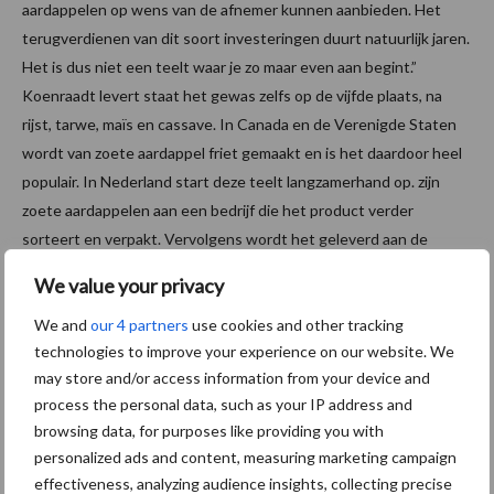
aardappelen op wens van de afnemer kunnen aanbieden. Het
terugverdienen van dit soort investeringen duurt natuurlijk jaren.
Het is dus niet een teelt waar je zo maar even aan begint.”
Koenraadt levert staat het gewas zelfs op de vijfde plaats, na
rijst, tarwe, maïs en cassave. In Canada en de Verenigde Staten
wordt van zoete aardappel friet gemaakt en is het daardoor heel
populair. In Nederland start deze teelt langzamerhand op. zijn
zoete aardappelen aan een bedrijf die het product verder
sorteert en verpakt. Vervolgens wordt het geleverd aan de
Nederlandse retail. Zijn broer Stefan is sinds 2023 bezig met
We value your privacy
eigen vermarkting van het product onder de naam
‘Polderjongens’ met als doel om uiteindelijk naar honderd procent
We and
our 4 partners
use cookies and other tracking
technologies to improve your experience on our website. We
eigen vermarkting te gaan.
may store and/or access information from your device and
process the personal data, such as your IP address and
browsing data, for purposes like providing you with
personalized ads and content, measuring marketing campaign
effectiveness, analyzing audience insights, collecting precise