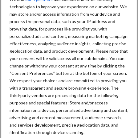
Nieuwe compacte
technologies to improve your experience on our website. We
gedragen pootcombinatie
may store and/or access information from your device and
van AVR
process the personal data, such as your IP address and
browsing data, for purposes like providing you with
personalized ads and content, measuring marketing campaign
Provincie Antwerpen breidt
effectiveness, analyzing audience insights, collecting precise
onttrekkingsverbod uit:
geolocation data, and product development. Please note that
geen water meer
your consent will be valid across all our subdomains. You can
oppompen uit onbevaarbare
change or withdraw your consent at any time by clicking the
waterlopen
“Consent Preferences” button at the bottom of your screen.
We respect your choices and are committed to providing you
with a transparent and secure browsing experience. The
third-party vendors are processing data for the following
Meer lezen over:
purposes and special features: Store and/or access
information on a device, personalized advertising and content,
Maak uw keuze
advertising and content measurement, audience research,
and services development, precise geolocation data, and
identification through device scanning.