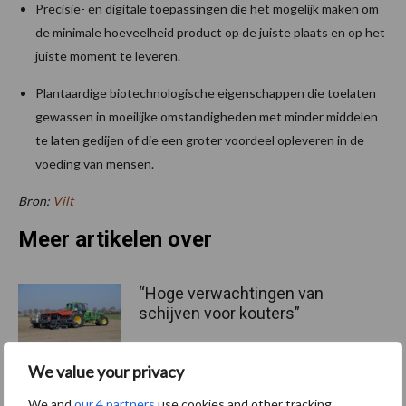
Precisie- en digitale toepassingen die het mogelijk maken om
de minimale hoeveelheid product op de juiste plaats en op het
juiste moment te leveren.
Plantaardige biotechnologische eigenschappen die toelaten
gewassen in moeilijke omstandigheden met minder middelen
te laten gedijen of die een groter voordeel opleveren in de
voeding van mensen.
Bron:
Vilt
Meer artikelen over
“Hoge verwachtingen van
schijven voor kouters”
We value your privacy
We and
our 4 partners
use cookies and other tracking