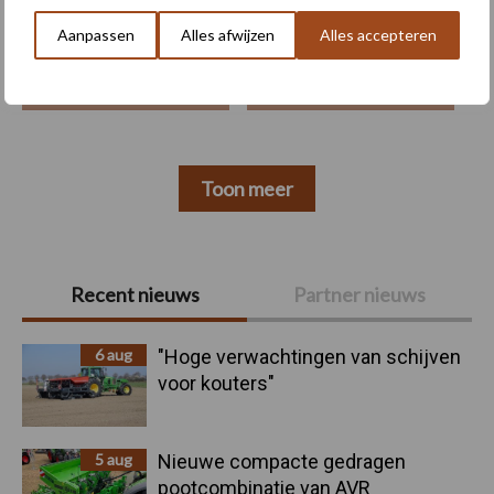
Aanpassen
Alles afwijzen
Alles accepteren
Machines
Duurzaamheid
Toon meer
Primaire
Recent nieuws
Partner nieuws
Sidebar
6 aug
"Hoge verwachtingen van schijven
voor kouters"
5 aug
Nieuwe compacte gedragen
pootcombinatie van AVR