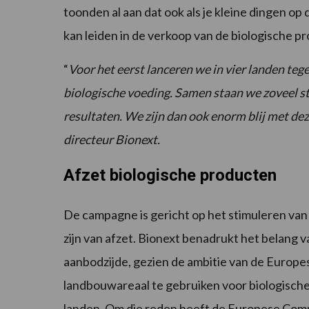
toonden al aan dat ook als je kleine dingen op 
kan leiden in de verkoop van de biologische p
“
Voor het eerst lanceren we in vier landen teg
biologische voeding. Samen staan we zoveel st
resultaten. We zijn dan ook enorm blij met de
directeur Bionext.
Afzet biologische producten
De campagne is gericht op het stimuleren van
zijn van afzet. Bionext benadrukt het belang 
aanbodzijde, gezien de ambitie van de Europ
landbouwareaal te gebruiken voor biologisch
landen. Om die reden heeft de Europese Commi