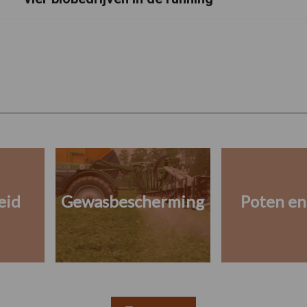
eid
Gewasbescherming
Poten en