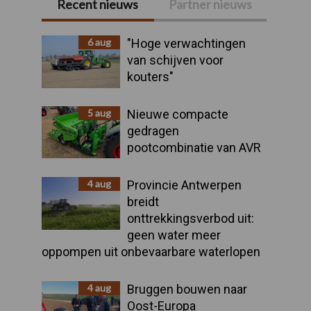
Recent nieuws
Partner nieuws
Primaire
Sidebar
6 aug
"Hoge verwachtingen
van schijven voor
kouters"
5 aug
Nieuwe compacte
gedragen
pootcombinatie van AVR
4 aug
Provincie Antwerpen
breidt
onttrekkingsverbod uit:
geen water meer
oppompen uit onbevaarbare waterlopen
4 aug
Bruggen bouwen naar
Oost-Europa