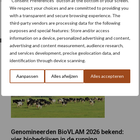
“Consent Preferences” button at the bottom of your screen.
We respect your choices and are committed to providing you
s een campagne te stimuleren.
with a transparent and secure browsing experience. The
third-party vendors are processing data for the following
purposes and special features: Store and/or access
information on a device, personalized advertising and content,
erbouw
advertising and content measurement, audience research,
and services development, precise geolocation data, and
identification through device scanning.
Aanpassen
Alles afwijzen
Alles accepteren
Genomineerden BioVLAM 2026 bekend:
vier biobedrijven in de running