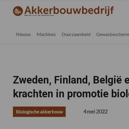
Spring
Door
Spring
Spring
naar
naar
naar
naar
akkerbouwbedrijf.be
Nieuws
de
de
de
de
hoofdnavigatie
hoofd
eerste
voettekst
voor
inhoud
sidebar
de
Nieuws
Machines
Duurzaamheid
Gewasbescherm
vlaamse
akkerbouwer
Zweden, Finland, België 
krachten in promotie bio
4 mei 2022
Biologische akkerbouw