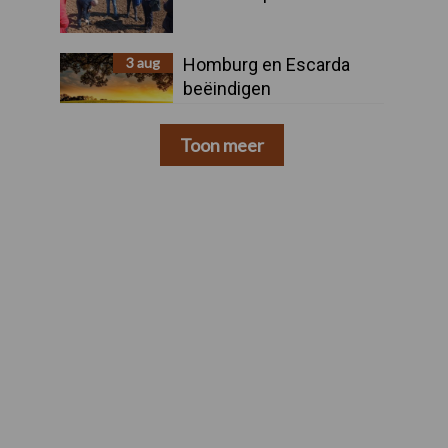
3 aug
Homburg en Escarda
beëindigen
samenwerking
Toon meer