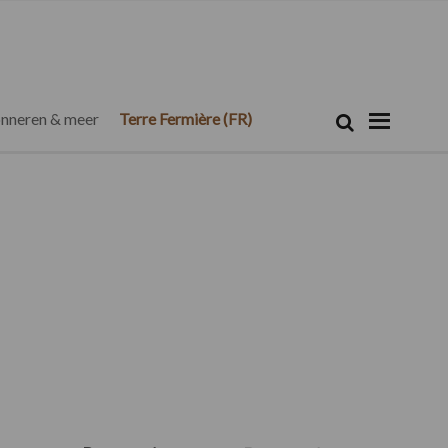
Zoeken...
Zoek
nneren & meer
Terre Fermière (FR)