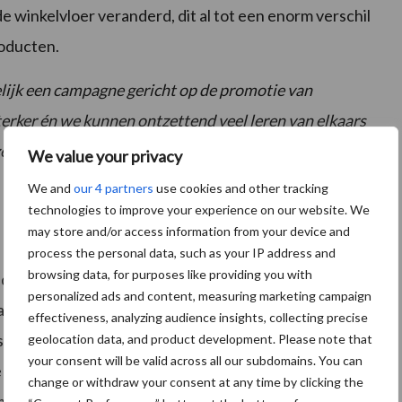
de winkelvloer veranderd, dit al tot een enorm verschil
roducten.
elijk een campagne gericht op de promotie van
erker én we kunnen ontzettend veel leren van elkaars
ze driejarige samenwerking,” aldus Michaël Wilde,
We value your privacy
We and
our 4 partners
use cookies and other tracking
technologies to improve your experience on our website. We
may store and/or access information from your device and
process the personal data, such as your IP address and
browsing data, for purposes like providing you with
 de vraagzijde, zodat biologische boeren meer zeker
personalized ads and content, measuring marketing campaign
van evenwichtige groei van zowel vraag- als
effectiveness, analyzing audience insights, collecting precise
ese Commissie
om in 2030 een kwart van het Europese
geolocation data, and product development. Please note that
your consent will be valid across all our subdomains. You can
e landbouw. Een enorme uitdaging voor veel Europese
change or withdraw your consent at any time by clicking the
ssie een subsidie beschikbaar gesteld, om de lokale