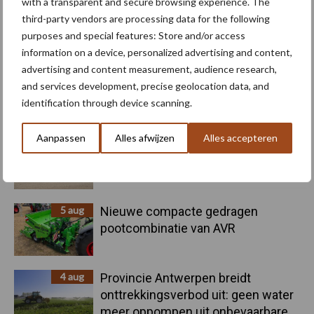
with a transparent and secure browsing experience. The
third-party vendors are processing data for the following
purposes and special features: Store and/or access
Toon meer
information on a device, personalized advertising and content,
advertising and content measurement, audience research,
and services development, precise geolocation data, and
Primaire
identification through device scanning.
Recent nieuws
Partner nieuws
Sidebar
Aanpassen
Alles afwijzen
Alles accepteren
6 aug
"Hoge verwachtingen van schijven
voor kouters"
5 aug
Nieuwe compacte gedragen
pootcombinatie van AVR
4 aug
Provincie Antwerpen breidt
onttrekkingsverbod uit: geen water
meer oppompen uit onbevaarbare