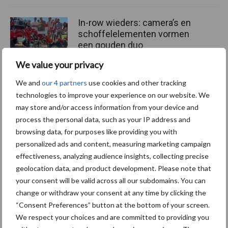
In-row wieders: camera’s en
schoffelelementen vormen
een gouden duo
We value your privacy
We and
our 4 partners
use cookies and other tracking
technologies to improve your experience on our website. We
Meer lezen over:
may store and/or access information from your device and
process the personal data, such as your IP address and
Maak uw keuze
browsing data, for purposes like providing you with
personalized ads and content, measuring marketing campaign
effectiveness, analyzing audience insights, collecting precise
geolocation data, and product development. Please note that
your consent will be valid across all our subdomains. You can
Machines
Duurzaamheid
change or withdraw your consent at any time by clicking the
“Consent Preferences” button at the bottom of your screen.
We respect your choices and are committed to providing you