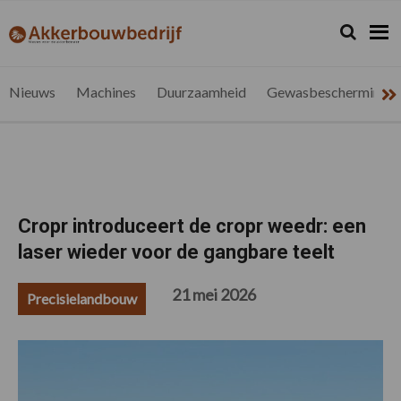
Spring
Door
Spring
Spring
naar
naar
naar
naar
Zoeken...
Zoek
akkerbouwbedrijf.be
Nieuws
de
de
de
de
hoofdnavigatie
hoofd
eerste
voettekst
voor
inhoud
sidebar
de
Nieuws
Machines
Duurzaamheid
Gewasbescherming
vlaamse
akkerbouwer
Cropr introduceert de cropr weedr: een
laser wieder voor de gangbare teelt
21 mei 2026
Precisielandbouw