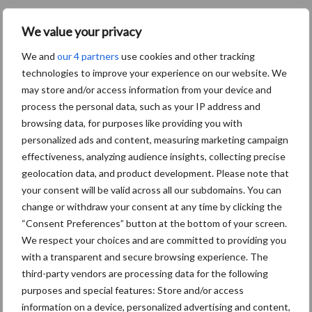
“Hoge verwachtingen van
We value your privacy
schijven voor kouters”
We and
our 4 partners
use cookies and other tracking
technologies to improve your experience on our website. We
may store and/or access information from your device and
process the personal data, such as your IP address and
Nieuwe compacte
browsing data, for purposes like providing you with
gedragen pootcombinatie
personalized ads and content, measuring marketing campaign
van AVR
effectiveness, analyzing audience insights, collecting precise
geolocation data, and product development. Please note that
your consent will be valid across all our subdomains. You can
change or withdraw your consent at any time by clicking the
Provincie Antwerpen breidt
“Consent Preferences” button at the bottom of your screen.
onttrekkingsverbod uit:
We respect your choices and are committed to providing you
geen water meer
with a transparent and secure browsing experience. The
oppompen uit onbevaarbare
waterlopen
third-party vendors are processing data for the following
purposes and special features: Store and/or access
information on a device, personalized advertising and content,