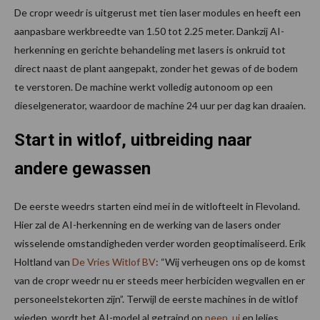
De cropr weedr is uitgerust met tien laser modules en heeft een
aanpasbare werkbreedte van 1.50 tot 2.25 meter. Dankzij AI-
herkenning en gerichte behandeling met lasers is onkruid tot
direct naast de plant aangepakt, zonder het gewas of de bodem
te verstoren. De machine werkt volledig autonoom op een
dieselgenerator, waardoor de machine 24 uur per dag kan draaien.
Start in witlof, uitbreiding naar
andere gewassen
De eerste weedrs starten eind mei in de witlofteelt in Flevoland.
Hier zal de AI-herkenning en de werking van de lasers onder
wisselende omstandigheden verder worden geoptimaliseerd. Erik
Holtland van
De Vries Witlof BV
: “Wij verheugen ons op de komst
van de cropr weedr nu er steeds meer herbiciden wegvallen en er
personeelstekorten zijn”. Terwijl de eerste machines in de witlof
wieden, wordt het AI-model al getraind op
peen
,
ui
en lelies.