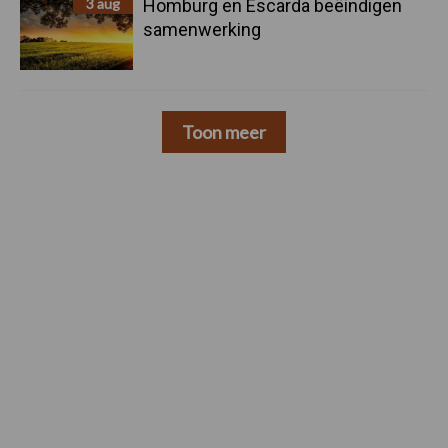
3 aug
Homburg en Escarda beëindigen
samenwerking
Toon meer
Footer