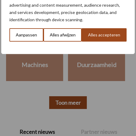
advertising and content measurement, audience research,
Meer lezen over:
and services development, precise geolocation data, and
identification through device scanning.
Maak uw keuze
Aanpassen
Alles afwijzen
Alles accepteren
Machines
Duurzaamheid
Toon meer
Primaire
Recent nieuws
Partner nieuws