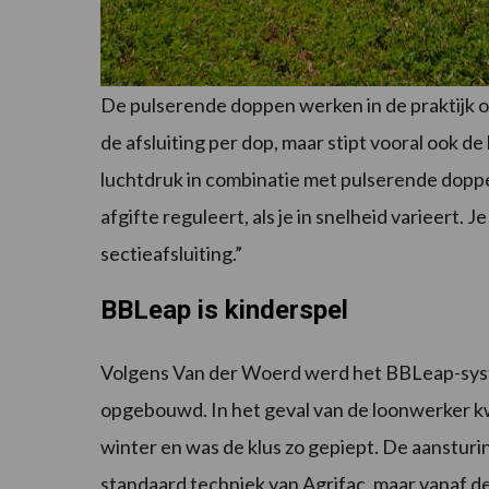
De pulserende doppen werken in de praktijk 
de afsluiting per dop, maar stipt vooral ook d
luchtdruk in combinatie met pulserende dopp
afgifte reguleert, als je in snelheid varieert. J
sectieafsluiting.”
BBLeap is kinderspel
Volgens Van der Woerd werd het BBLeap-systee
opgebouwd. In het geval van de loonwerker 
winter en was de klus zo gepiept. De aansturin
standaard techniek van Agrifac, maar vanaf d