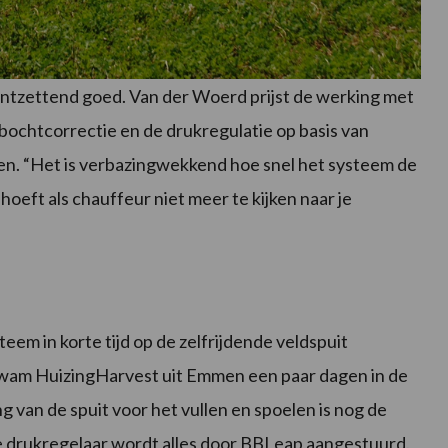
ontzettend goed. Van der Woerd prijst de werking met
e bochtcorrectie en de drukregulatie op basis van
en. “Het is verbazingwekkend hoe snel het systeem de
e hoeft als chauffeur niet meer te kijken naar je
m in korte tijd op de zelfrijdende veldspuit
kwam HuizingHarvest uit Emmen een paar dagen in de
g van de spuit voor het vullen en spoelen is nog de
e drukregelaar wordt alles door BBLeap aangestuurd.