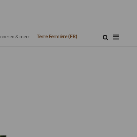
Zoeken...
Zoek
nneren & meer
Terre Fermière (FR)