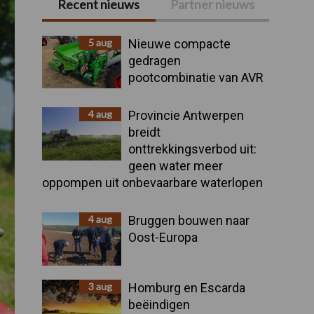
Recent nieuws
Partner nieuws
Primaire
Sidebar
5 aug
Nieuwe compacte
gedragen
pootcombinatie van AVR
4 aug
Provincie Antwerpen
breidt
onttrekkingsverbod uit:
geen water meer
oppompen uit onbevaarbare waterlopen
4 aug
Bruggen bouwen naar
Oost-Europa
3 aug
Homburg en Escarda
beëindigen