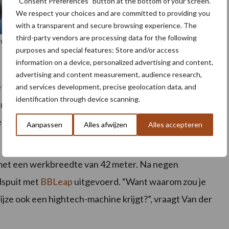
“Consent Preferences” button at the bottom of your screen.
We respect your choices and are committed to providing you
with a transparent and secure browsing experience. The
third-party vendors are processing data for the following
wbedrijf.
purposes and special features: Store and/or access
information on a device, personalized advertising and content,
advertising and content measurement, audience research,
 het akkerbouwbedrijf de meest moderne technieken
and services development, precise geolocation data, and
identification through device scanning.
naar nog preciezer spuiten, maar ook voor ons eigen
ijke bespuiting uitvoeren. We merken dus veel
Aanpassen
Alles afwijzen
Alles accepteren
met een werkbreedte van 42 meter. Na negen
dspuit met
BBLeap
uitgevoerd. “Want waarom zou je
jze ook een hightech-machine krijgt?”, vraagt Van der