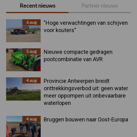
Primaire
Recent nieuws
Partner nieuws
Sidebar
6 aug
"Hoge verwachtingen van schijven
voor kouters"
5 aug
Nieuwe compacte gedragen
pootcombinatie van AVR
4 aug
Provincie Antwerpen breidt
onttrekkingsverbod uit: geen water
meer oppompen uit onbevaarbare
waterlopen
4 aug
Bruggen bouwen naar Oost-Europa