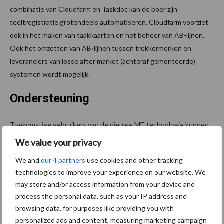
combinatie van Cloudfarm en Taskdoc kan de boer zijn
teeltregistratie grotendeels automatiseren. Cloudfarm voorziet
ook in het maken van taakkaarten en het beheer van AB-lijnen.
Ook het omzetten van AB-lijnen tussen trekkermerken en
leveranciers van losse after market (achteraf gemonteerde)
systemen wordt mogelijk.
Ondersteuning
Toekomstige gebruikers van de nieuwe MF-technologie kunnen
rekenen op goede ondersteuning. “Met trainingen en workshops
We value your privacy
houden wij de kennis bij onze dealers en eindgebruikers
We and
our 4 partners
use cookies and other tracking
permanent op niveau. En klanten met hele complexe situaties
technologies to improve your experience on our website. We
krijgen ondersteuning aan huis”, verzekert Verdonschot. “Dat
may store and/or access information from your device and
moet ook want de ontwikkelingen gaan snel.”
process the personal data, such as your IP address and
browsing data, for purposes like providing you with
Bron: Massey Ferguson
personalized ads and content, measuring marketing campaign