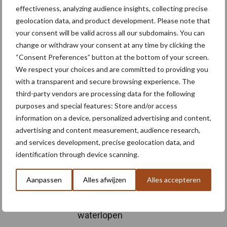
Meer artikelen over
effectiveness, analyzing audience insights, collecting precise
geolocation data, and product development. Please note that
your consent will be valid across all our subdomains. You can
“Hoge verwachtingen van
change or withdraw your consent at any time by clicking the
schijven voor kouters”
“Consent Preferences” button at the bottom of your screen.
We respect your choices and are committed to providing you
with a transparent and secure browsing experience. The
third-party vendors are processing data for the following
Nieuwe compacte
purposes and special features: Store and/or access
gedragen pootcombinatie
information on a device, personalized advertising and content,
van AVR
advertising and content measurement, audience research,
and services development, precise geolocation data, and
identification through device scanning.
Provincie Antwerpen breidt
Aanpassen
Alles afwijzen
Alles accepteren
onttrekkingsverbod uit:
geen water meer
oppompen uit onbevaarbare
waterlopen