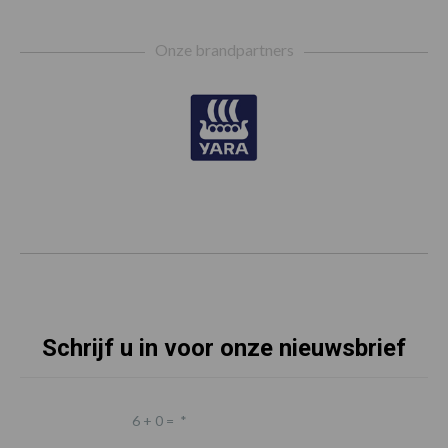
Footer
Onze brandpartners
Schrijf u in voor onze nieuwsbrief
6 + 0 =
*