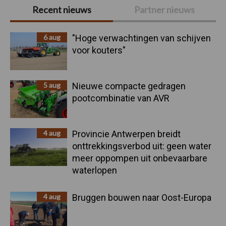
Primaire
Recent nieuws
Partner nieuws
Sidebar
6 aug
"Hoge verwachtingen van schijven
voor kouters"
5 aug
Nieuwe compacte gedragen
pootcombinatie van AVR
4 aug
Provincie Antwerpen breidt
onttrekkingsverbod uit: geen water
meer oppompen uit onbevaarbare
waterlopen
4 aug
Bruggen bouwen naar Oost-Europa