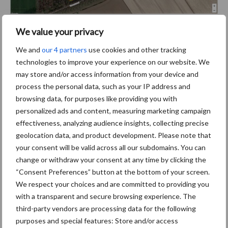
Voordelen van Vervaet Connect
We value your privacy
We and
our 4 partners
use cookies and other tracking
“Wij zijn van mening dat het Vervaet Connect systeem voordelen
technologies to improve your experience on our website. We
biedt voor alle betrokken partijen, van de loonwerker tot de
may store and/or access information from your device and
teler”, zegt Daan van de Velde, marketing manager bij Frans
process the personal data, such as your IP address and
Vervaet BV. “Boeren kunnen gegevens uit het Vervaet Connect
browsing data, for purposes like providing you with
systeem gebruiken om hun opbrengsten te optimaliseren en hun
personalized ads and content, measuring marketing campaign
kosten te verlagen, en er wordt ook tijd bespaard tijdens
effectiveness, analyzing audience insights, collecting precise
onderhouds- en diagnosewerkzaamheden. Onze belangrijkste
geolocation data, and product development. Please note that
doelstelling is en blijft het bieden van de best mogelijke
your consent will be valid across all our subdomains. You can
ondersteuning aan onze sector, en dit wordt bereikt wanneer
change or withdraw your consent at any time by clicking the
iedereen samenwerkt – wij vinden dat je niet bang moet zijn voor
“Consent Preferences” button at the bottom of your screen.
samenwerking. Daarom kan de informatie die wordt gegenereerd
We respect your choices and are committed to providing you
with a transparent and secure browsing experience. The
door Vervaet Connect worden gedeeld met andere systemen om
third-party vendors are processing data for the following
het grootste potentieel voor de eindgebruiker te realiseren en
purposes and special features: Store and/or access
de ontwikkeling en vooruitgang van onze sector te verbeteren.”