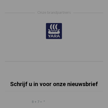
Footer
Onze brandpartners
Schrijf u in voor onze nieuwsbrief
8 + 7 =
*