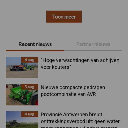
Toon meer
Primaire
Recent nieuws
Partner nieuws
Sidebar
6 aug
"Hoge verwachtingen van schijven
voor kouters"
5 aug
Nieuwe compacte gedragen
pootcombinatie van AVR
4 aug
Provincie Antwerpen breidt
onttrekkingsverbod uit: geen water