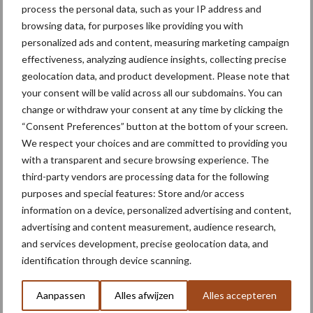
process the personal data, such as your IP address and
Daarnaast is er ook het vraagstuk van aansprakelijkheid. “Wie
browsing data, for purposes like providing you with
advies geeft, moet ook aansprakelijkheid garanderen”, zegt Peter
personalized ads and content, measuring marketing campaign
Jaeken van Phytofar. “Een veelgehoorde kritiek is dat verdelers
effectiveness, analyzing audience insights, collecting precise
vandaag te veelvuldig het gebruik van middelen adviseren omdat
geolocation data, and product development. Please note that
ze te winnen hebben bij de verkoop; maar je moet natuurlijk ook
your consent will be valid across all our subdomains. You can
kunnen garanderen dat plagen en onkruid effectief bestreden
change or withdraw your consent at any time by clicking the
worden. Dan duikt al gauw de vraag op hoe voorzichtig je bent in
“Consent Preferences” button at the bottom of your screen.
je advies en wat er gebeurt als er iets grondig fout loopt in het
We respect your choices and are committed to providing you
with a transparent and secure browsing experience. The
veld.”
third-party vendors are processing data for the following
Stewardship
purposes and special features: Store and/or access
information on a device, personalized advertising and content,
advertising and content measurement, audience research,
Voor Phytofar is het ook belangrijk dat de sector van
and services development, precise geolocation data, and
gewasbeschermingsmiddelen nog steeds ondersteuning moet
identification through device scanning.
kunnen bieden van goed gebruik, het zogenaamde ‘stewardship’.
“Dan gaat het niet alleen om de veiligheid op vlak van mens en
Aanpassen
Alles afwijzen
Alles accepteren
milieu, maar ook op agronomisch vlak, bijvoorbeeld in het kader