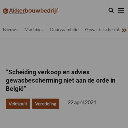
Spring
Door
Spring
Spring
naar
naar
naar
naar
Zoeken...
Zoek
akkerbouwbedrijf.be
Nieuws
de
de
de
de
hoofdnavigatie
hoofd
eerste
voettekst
voor
inhoud
sidebar
de
Nieuws
Machines
Duurzaamheid
Gewasbescherming
vlaamse
akkerbouwer
“Scheiding verkoop en advies
gewasbescherming niet aan de orde in
België”
22 april 2021
Veldspuit
Veredeling