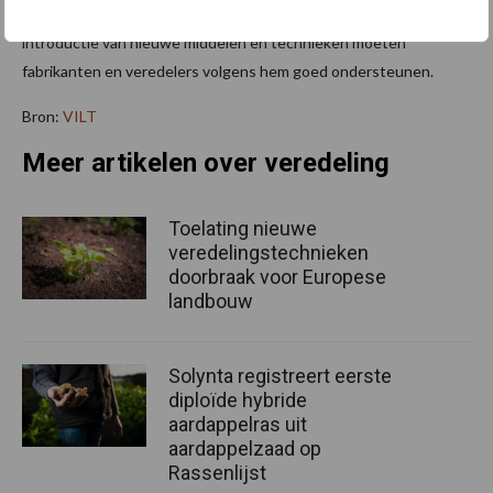
van de antiresistentieproblematiek”, zegt Jaeken. Ook de
introductie van nieuwe middelen en technieken moeten
fabrikanten en veredelers volgens hem goed ondersteunen.
Bron:
VILT
Meer artikelen over veredeling
Toelating nieuwe
veredelingstechnieken
doorbraak voor Europese
landbouw
Solynta registreert eerste
diploïde hybride
aardappelras uit
aardappelzaad op
Rassenlijst