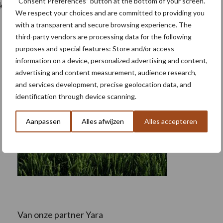
“Consent Preferences” button at the bottom of your screen.
lijk te gebruiken zijn.
We respect your choices and are committed to providing you
with a transparent and secure browsing experience. The
third-party vendors are processing data for the following
purposes and special features: Store and/or access
information on a device, personalized advertising and content,
advertising and content measurement, audience research,
and services development, precise geolocation data, and
identification through device scanning.
Aanpassen
Alles afwijzen
Alles accepteren
Van onze partner Yara