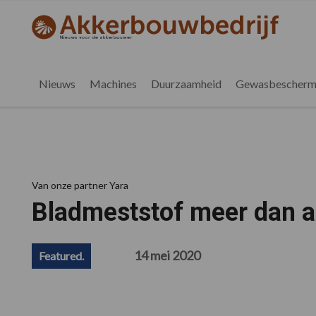
Spring
Door
Spring
Spring
naar
naar
naar
naar
akkerbouwbedrijf.be
Nieuws
de
de
de
de
hoofdnavigatie
hoofd
eerste
voettekst
voor
inhoud
sidebar
de
Nieuws
Machines
Duurzaamheid
Gewasbescherm
vlaamse
akkerbouwer
Van onze partner Yara
Bladmeststof meer dan a
14 mei 2020
Featured.