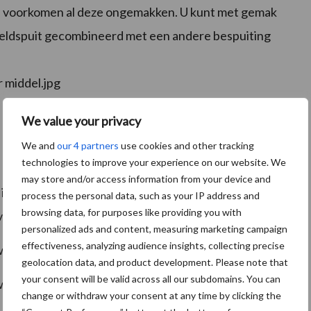
len voorkomen al deze ongemakken. U kunt met gemak
veldspuit gecombineerd met een andere bespuiting
We value your privacy
We and
our 4 partners
use cookies and other tracking
technologies to improve your experience on our website. We
may store and/or access information from your device and
 in Pocklington (GB) doen al meer 30 jaar onderzoek
process the personal data, such as your IP address and
browsing data, for purposes like providing you with
or u als teler dat:
personalized ads and content, measuring marketing campaign
effectiveness, analyzing audience insights, collecting precise
worden voor een zekere goede werking.
geolocation data, and product development. Please note that
your consent will be valid across all our subdomains. You can
w gewas veilig gebruikt kunnen worden.
change or withdraw your consent at any time by clicking the