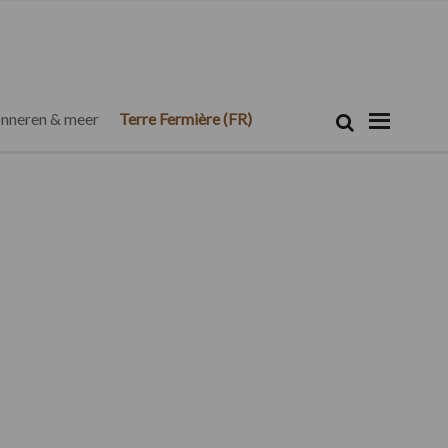
Zoeken...
Zoek
nneren & meer
Terre Fermière (FR)
Primaire