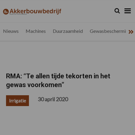
Spring
Door
Spring
Spring
naar
naar
naar
naar
Zoeken...
Zoek
akkerbouwbedrijf.be
Nieuws
de
de
de
de
hoofdnavigatie
hoofd
eerste
voettekst
voor
inhoud
sidebar
de
Nieuws
Machines
Duurzaamheid
Gewasbescherming
vlaamse
akkerbouwer
RMA: “Te allen tijde tekorten in het
gewas voorkomen”
30 april 2020
Irrigatie