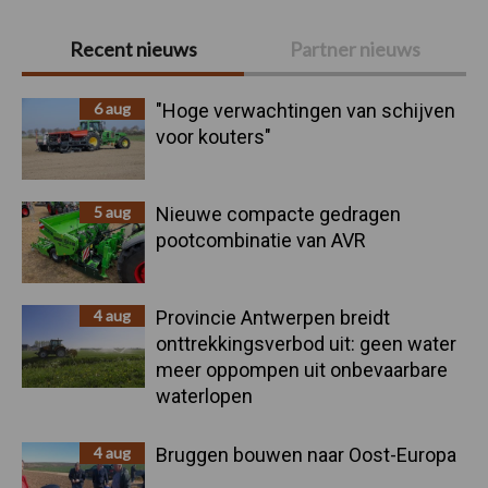
Primaire
Recent nieuws
Partner nieuws
Sidebar
6 aug
"Hoge verwachtingen van schijven
voor kouters"
5 aug
Nieuwe compacte gedragen
pootcombinatie van AVR
4 aug
Provincie Antwerpen breidt
onttrekkingsverbod uit: geen water
meer oppompen uit onbevaarbare
waterlopen
4 aug
Bruggen bouwen naar Oost-Europa