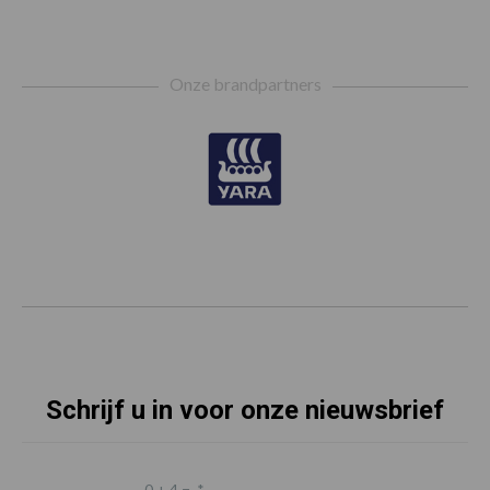
Footer
Onze brandpartners
Schrijf u in voor onze nieuwsbrief
0 + 4 =
*