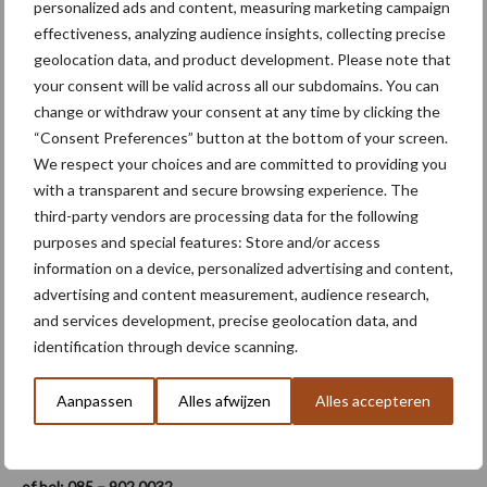
personalized ads and content, measuring marketing campaign
schermen die wij maken aan de hand van de verzamelde data
effectiveness, analyzing audience insights, collecting precise
laten duidelijk zien waar het gewas behoefte aan heeft. Telers
geolocation data, and product development. Please note that
zitten niet te wachten op moeilijke dashboards, maar willen in één
your consent will be valid across all our subdomains. You can
oogopslag zien of er irrigatie dan wel bemesting nodig is”, aldus
change or withdraw your consent at any time by clicking the
Raatjes.
“Consent Preferences” button at the bottom of your screen.
We respect your choices and are committed to providing you
“Ons dashboard helpt de teler bij het nemen van actuele
with a transparent and secure browsing experience. The
beslissingen, maar is ook nuttig voor teeltoptimalisatie op de
third-party vendors are processing data for the following
lange termijn. Daarbij gaat het om zaken als
purposes and special features: Store and/or access
beregeningsfrequentie, -hoeveelheden en capaciteit. Maar ook
information on a device, personalized advertising and content,
over het waterbergend vermogen van de bodem en de aanpak
advertising and content measurement, audience research,
van storende lagen. Met een goede grondbewerking kan een
and services development, precise geolocation data, and
teler ook al veel doen om meer water voor het gewas beschikbaar
identification through device scanning.
te krijgen.”
Aanpassen
Alles afwijzen
Alles accepteren
Meer informatie over RMA?
Kijk op de website:
www.rmacompany.nl
of bel: 085 – 902 0032