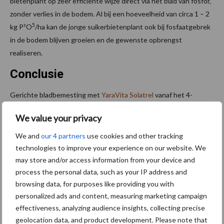
bietenplant op zeer efficiënte wijze direct via het blad van fosfor,
zonder verlies in de bodem. Al bij een hoeveelheid van circa 1 – 2
5
kg P²O
/ha kan de jonge suikerbietenplant ook bij fosfaatgebrek
in de bodem blijven groeien en de gewenste opbrengst
realiseren.
Conclusie
Gerichte bladbemesting met
YaraVita Solatrel
vanaf het 4-
bladstadium zorgt voor een snelle groei van jonge bietenplanten.
We value your privacy
Daarnaast is efficiënte bladbemesting gunstig voor de
fosfaatbalans.
We and
our 4 partners
use cookies and other tracking
technologies to improve your experience on our website. We
Wil u meer lezen over Yara? Klik hier!
may store and/or access information from your device and
process the personal data, such as your IP address and
Meer artikelen over
P
browsing data, for purposes like providing you with
S
personalized ads and content, measuring marketing campaign
Van onze partner Yara
effectiveness, analyzing audience insights, collecting precise
Met fosfaatbladbemesting
geolocation data, and product development. Please note that