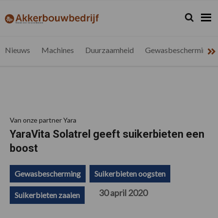
Spring
Door
Spring
Spring
naar
naar
naar
naar
Zoeken...
Zoek
akkerbouwbedrijf.be
Nieuws
de
de
de
de
hoofdnavigatie
hoofd
eerste
voettekst
voor
inhoud
sidebar
de
Nieuws
Machines
Duurzaamheid
Gewasbescherming
vlaamse
akkerbouwer
Van onze partner Yara
YaraVita Solatrel geeft suikerbieten een
boost
Gewasbescherming
Suikerbieten oogsten
30 april 2020
Suikerbieten zaaien