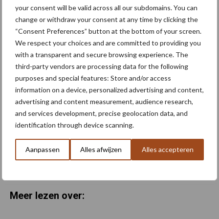
meer energie, meer groei en
your consent will be valid across all our subdomains. You can
meer knollen
change or withdraw your consent at any time by clicking the
“Consent Preferences” button at the bottom of your screen.
We respect your choices and are committed to providing you
Van onze partner Yara
with a transparent and secure browsing experience. The
Zijn bladmeststoffen een
third-party vendors are processing data for the following
goed alternatief voor dure
purposes and special features: Store and/or access
kunstmest?
information on a device, personalized advertising and content,
advertising and content measurement, audience research,
and services development, precise geolocation data, and
Van onze partner Yara
identification through device scanning.
Hoge prijzen en droogte:
hoe kan zwavel helpen bij
Aanpassen
Alles afwijzen
Alles accepteren
de bemesting?
Meer lezen over: