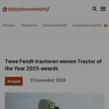
Spring
Door
Spring
Spring
naar
naar
naar
naar
Zoeken...
Zoek
akkerbouwbedrijf.be
Nieuws
de
de
de
de
hoofdnavigatie
hoofd
eerste
voettekst
voor
inhoud
sidebar
de
Nieuws
Machines
Duurzaamheid
Gewasbescherming
vlaamse
akkerbouwer
Twee Fendt-tractoren winnen Tractor of
the Year 2025-awards
13 november 2024
Actueel