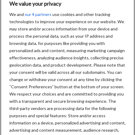
We value your privacy
We and
our 4 partners
use cookies and other tracking
technologies to improve your experience on our website. We
may store and/or access information from your device and
Nieuwe compacte
process the personal data, such as your IP address and
gedragen pootcombinatie
browsing data, for purposes like providing you with
van AVR
personalized ads and content, measuring marketing campaign
effectiveness, analyzing audience insights, collecting precise
geolocation data, and product development. Please note that
Provincie Antwerpen breidt
your consent will be valid across all our subdomains. You can
onttrekkingsverbod uit:
change or withdraw your consent at any time by clicking the
geen water meer
“Consent Preferences” button at the bottom of your screen.
oppompen uit onbevaarbare
We respect your choices and are committed to providing you
waterlopen
with a transparent and secure browsing experience. The
third-party vendors are processing data for the following
purposes and special features: Store and/or access
information on a device, personalized advertising and content,
Meer lezen over:
advertising and content measurement, audience research,