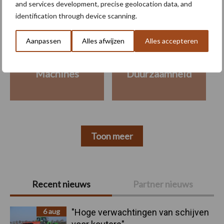
and services development, precise geolocation data, and
Maak uw keuze
identification through device scanning.
Aanpassen
Alles afwijzen
Alles accepteren
Machines
Duurzaamheid
Toon meer
Primaire
Recent nieuws
Partner nieuws
Sidebar
6 aug
"Hoge verwachtingen van schijven