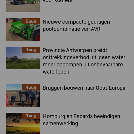
voor kouters"
5 aug
Nieuwe compacte gedragen
pootcombinatie van AVR
4 aug
Provincie Antwerpen breidt
onttrekkingsverbod uit: geen water
meer oppompen uit onbevaarbare
waterlopen
4 aug
Bruggen bouwen naar Oost-Europa
3 aug
Homburg en Escarda beëindigen
samenwerking