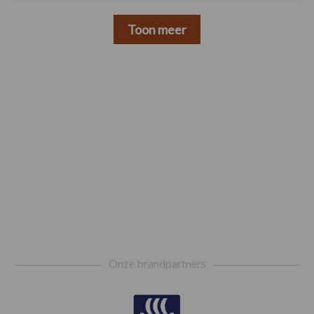
Toon meer
Footer
Onze brandpartners