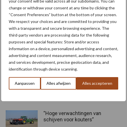
your consent will be valid across all our subdomains. You can
ons onderzoek echt nog in de kinderschoenen staat, is het
change or withdraw your consent at any time by clicking the
belangrijk dat we de sector nu alvast vertrouwd maken met dit
“Consent Preferences” button at the bottom of your screen.
idee. Voor veel veredelaars klinkt dit als iets voor de verdere
We respect your choices and are committed to providing you
with a transparent and secure browsing experience. The
toekomst, maar ze beschikken wel over waardevolle expertise
third-party vendors are processing data for the following
voor dit stadium van ons onderzoek en kunnen leerzame en
purposes and special features: Store and/or access
kritische feedback leveren. Gelukkig heeft een aantal
information on a device, personalized advertising and content,
veredelingsbedrijven aangegeven dat ze de komende tijd
advertising and content measurement, audience research,
gedachten en ideeën met ons willen uitwisselen. Voor een nog
and services development, precise geolocation data, and
bredere input hopen we ook producenten van biologicals aan
identification through device scanning.
boord te krijgen.”
Aanpassen
Alles afwijzen
Alles accepteren
Bron:
WUR
Meer artikelen over
“Hoge verwachtingen van
schijven voor kouters”