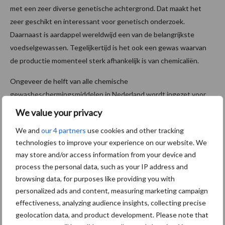
met een zeer diverse genetische achtergrond. Dat maakt het
zeer geschikt en interessant voor genetisch onderzoek.
Daarnaast is aardappel wereldwijd een van de belangrijkste
voedselgewassen. Tegelijkertijd is het ook een gewas waarvan
de productie momenteel sterk afhankelijk is van chemicaliën.
Ongeveer de helft van alle chemische
gewasbeschermingsmiddelen in Nederland wordt ingezet voor
aardappel. Als we weten in hoeverre de genetische
We value your privacy
samenstelling een rol speelt bij de effectiviteit van biologicals,
We and
our 4 partners
use cookies and other tracking
kan dat een belangrijke bijdrage leveren aan aardappelteelt met
technologies to improve your experience on our website. We
een kleinere afhankelijkheid van chemische middelen, ook in een
may store and/or access information from your device and
biologische productieomgeving.”
process the personal data, such as your IP address and
browsing data, for purposes like providing you with
Veredelaars aan boord krijgen
personalized ads and content, measuring marketing campaign
effectiveness, analyzing audience insights, collecting precise
Visser hoopt de komende jaren ook veredelaars en andere
geolocation data, and product development. Please note that
partijen uit de praktijk bij het onderzoek te betrekken. “Hoewel