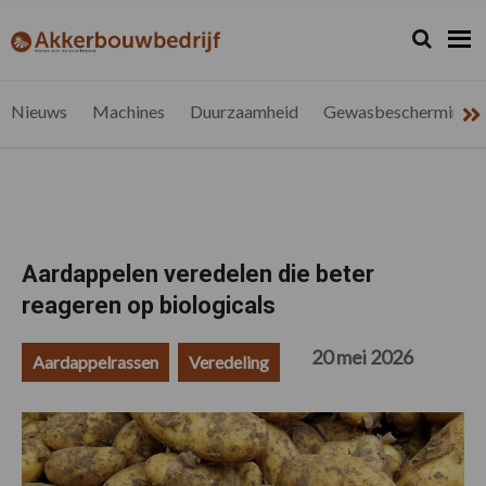
Spring
Door
Spring
Spring
naar
naar
naar
naar
Zoeken...
Zoek
akkerbouwbedrijf.be
Nieuws
de
de
de
de
hoofdnavigatie
hoofd
eerste
voettekst
voor
inhoud
sidebar
de
Nieuws
Machines
Duurzaamheid
Gewasbescherming
vlaamse
akkerbouwer
Aardappelen veredelen die beter
reageren op biologicals
20 mei 2026
Aardappelrassen
Veredeling