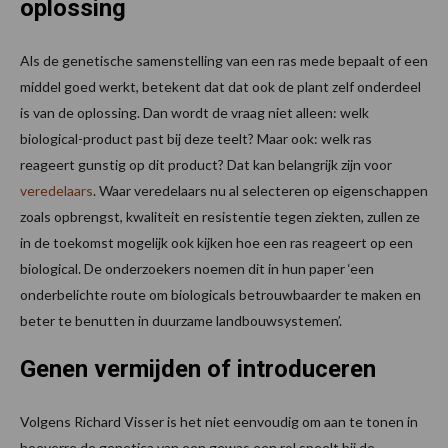
oplossing
Als de genetische samenstelling van een ras mede bepaalt of een
middel goed werkt, betekent dat dat ook de plant zelf onderdeel
is van de oplossing. Dan wordt de vraag niet alleen: welk
biological-product past bij deze teelt? Maar ook: welk ras
reageert gunstig op dit product? Dat kan belangrijk zijn voor
veredelaars
. Waar veredelaars nu al selecteren op eigenschappen
zoals opbrengst, kwaliteit en resistentie tegen ziekten, zullen ze
in de toekomst mogelijk ook kijken hoe een ras reageert op een
biological. De onderzoekers noemen dit in hun paper ‘een
onderbelichte route om biologicals betrouwbaarder te maken en
beter te benutten in duurzame landbouwsystemen’.
Genen vermijden of introduceren
Volgens Richard Visser is het niet eenvoudig om aan te tonen in
hoeverre de genetica van een gewas een rol speelt bij de