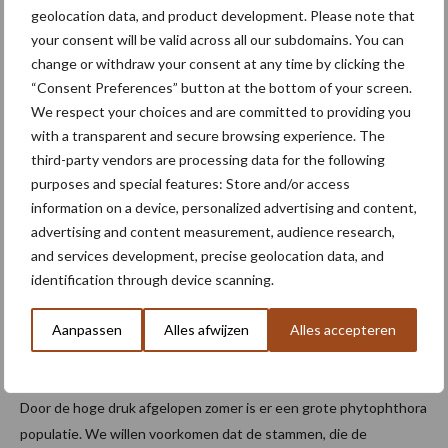
resistente rassen het afgelopen seizoen geen reden tot paniek
geolocation data, and product development. Please note that
zijn. Maar je moet er wel bovenop zitten.”
your consent will be valid across all our subdomains. You can
change or withdraw your consent at any time by clicking the
Maar hoe herken je phytophothora? “Voor dat vraagstuk hebben
“Consent Preferences” button at the bottom of your screen.
we een speciale flyer ontwikkeld”, vertelt Niels Heining. “Het gaat
We respect your choices and are committed to providing you
om scouten, scouten, scouten. Ook mét resistentie voor
with a transparent and secure browsing experience. The
phytophthora blijft controleren belangrijk om verspreiding tegen
third-party vendors are processing data for the following
te gaan.” Belangrijk is in de eerste plaats om vast te stellen dat er
purposes and special features: Store and/or access
geen zieke knol is gepoot. Monitor vanaf de opkomst de planten.
information on a device, personalized advertising and content,
Zorg bij een afwijking dat besmette planten worden verwijderd.
advertising and content measurement, audience research,
“Zorg daarnaast voor het goed afdekken van afvalhopen en doe
and services development, precise geolocation data, and
identification through device scanning.
aan opslagbestrijding.”
Phytophthora
Aanpassen
Alles afwijzen
Alles accepteren
Heining: “Phytophthora gaat in de winter door een flessenhals.
Door de hoge druk afgelopen zomer is er een grote phytophthora
populatie. We willen voorkomen dat de stammen, die de