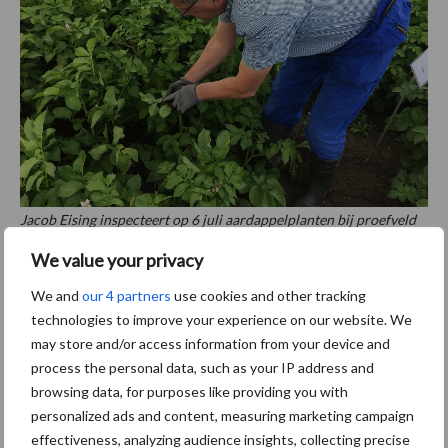
Jacob Eising inspecteert op 6 juli aardappelplanten bij proefveld
SPNA.
We value your privacy
Communicatie is voor groeiende bewustwording het toverwoord.
We and
our 4 partners
use cookies and other tracking
Vooraanstaande onderzoekers zoals Geert Kessel van de
technologies to improve your experience on our website. We
Wageningen Universiteit, plantenpatholoog en specialist op het
may store and/or access information from your device and
gebied van phytopthora, zijn niet voor niets bij het project
process the personal data, such as your IP address and
betrokken. “Om maar te benadrukken dat
browsing data, for purposes like providing you with
resistentiemanagement een essentieel onderdeel is bij een
personalized ads and content, measuring marketing campaign
duurzame teelt. Kessel geeft ook aan dat de infecties in
effectiveness, analyzing audience insights, collecting precise