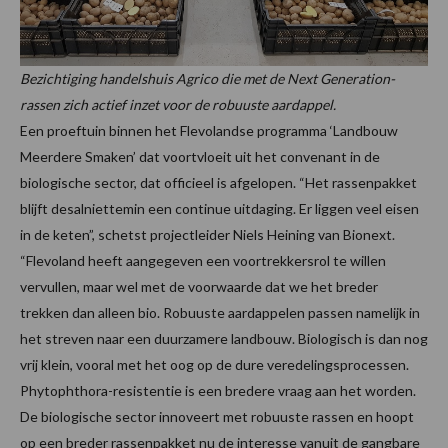
Bezichtiging handelshuis Agrico die met de Next Generation-
rassen zich actief inzet voor de robuuste aardappel.
Een proeftuin binnen het Flevolandse programma ‘Landbouw
Meerdere Smaken’ dat voortvloeit uit het convenant in de
biologische sector, dat officieel is afgelopen. “Het rassenpakket
blijft desalniettemin een continue uitdaging. Er liggen veel eisen
in de keten”, schetst projectleider Niels Heining van Bionext.
“Flevoland heeft aangegeven een voortrekkersrol te willen
vervullen, maar wel met de voorwaarde dat we het breder
trekken dan alleen bio. Robuuste aardappelen passen namelijk in
het streven naar een duurzamere landbouw. Biologisch is dan nog
vrij klein, vooral met het oog op de dure veredelingsprocessen.
Phytophthora-resistentie is een bredere vraag aan het worden.
De biologische sector innoveert met robuuste rassen en hoopt
op een breder rassenpakket nu de interesse vanuit de gangbare