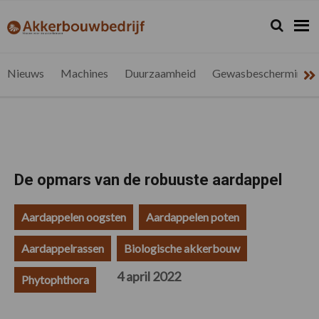
Spring
Door
Spring
Spring
naar
naar
naar
naar
Zoeken...
Zoek
akkerbouwbedrijf.be
Nieuws
de
de
de
de
hoofdnavigatie
hoofd
eerste
voettekst
voor
inhoud
sidebar
de
Nieuws
Machines
Duurzaamheid
Gewasbescherming
vlaamse
akkerbouwer
De opmars van de robuuste aardappel
Aardappelen oogsten
Aardappelen poten
Aardappelrassen
Biologische akkerbouw
4 april 2022
Phytophthora