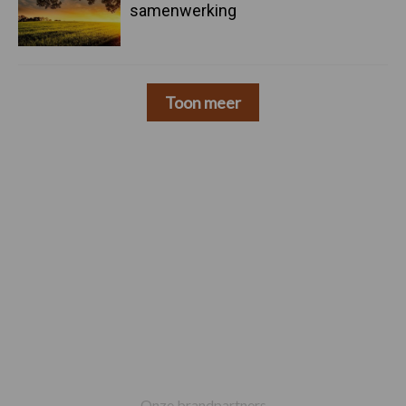
samenwerking
Toon meer
Footer
Onze brandpartners