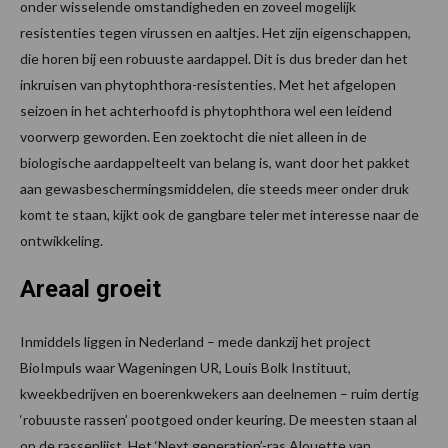
onder wisselende omstandigheden en zoveel mogelijk
resistenties tegen virussen en aaltjes. Het zijn eigenschappen,
die horen bij een robuuste aardappel. Dit is dus breder dan het
inkruisen van phytophthora-resistenties. Met het afgelopen
seizoen in het achterhoofd is phytophthora wel een leidend
voorwerp geworden. Een zoektocht die niet alleen in de
biologische aardappelteelt van belang is, want door het pakket
aan gewasbeschermingsmiddelen, die steeds meer onder druk
komt te staan, kijkt ook de gangbare teler met interesse naar de
ontwikkeling.
Areaal groeit
Inmiddels liggen in Nederland – mede dankzij het project
BioImpuls waar Wageningen UR, Louis Bolk Instituut,
kweekbedrijven en boerenkwekers aan deelnemen – ruim dertig
‘robuuste rassen’ pootgoed onder keuring. De meesten staan al
op de rassenlijst. Het ‘Next generation’-ras Alouette van