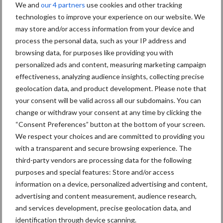
We and
our 4 partners
use cookies and other tracking
Pim Lindhout en Peter Gildemacher behoren beiden tot de
technologies to improve your experience on our website. We
oprichters van Stichting Sepia, een stichting die zich inzet voor
may store and/or access information from your device and
het toegankelijk maken van de hybride aardappel. Om te
process the personal data, such as your IP address and
beginnen in Oost-Afrika. Het doel is: het versterken van de
browsing data, for purposes like providing you with
voedselzekerheid door duurzame teelt van hybride aardappel.
personalized ads and content, measuring marketing campaign
Sepia zet zich vooral in om in samenwerking met lokale
effectiveness, analyzing audience insights, collecting precise
geolocation data, and product development. Please note that
stakeholders de meerwaarde van hybride aardappel te
your consent will be valid across all our subdomains. You can
demonstreren en boeren te trainen om hybride aardappel te
change or withdraw your consent at any time by clicking the
telen.
“Consent Preferences” button at the bottom of your screen.
Bron:
WUR
We respect your choices and are committed to providing you
with a transparent and secure browsing experience. The
Meer artikelen over aardappelrassen
third-party vendors are processing data for the following
purposes and special features: Store and/or access
information on a device, personalized advertising and content,
NEPG-areaal
consumptieaardappelen
advertising and content measurement, audience research,
daalt met 11 procent
and services development, precise geolocation data, and
identification through device scanning.