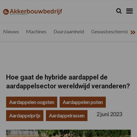
Spring
Door
Spring
Spring
naar
naar
naar
naar
Zoeken...
Zoek
akkerbouwbedrijf.be
Nieuws
de
de
de
de
hoofdnavigatie
hoofd
eerste
voettekst
voor
inhoud
sidebar
de
Nieuws
Machines
Duurzaamheid
Gewasbescherming
vlaamse
akkerbouwer
Hoe gaat de hybride aardappel de
aardappelsector wereldwijd veranderen?
Aardappelen oogsten
Aardappelen poten
2 juni 2023
Aardappelprijs
Aardappelrassen