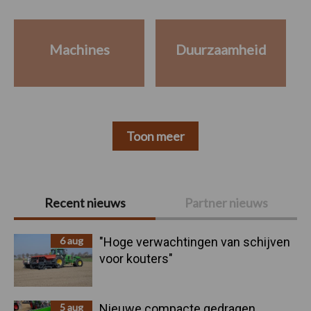
Machines
Duurzaamheid
Toon meer
Primaire
Recent nieuws
Partner nieuws
Sidebar
6 aug
"Hoge verwachtingen van schijven
voor kouters"
5 aug
Nieuwe compacte gedragen