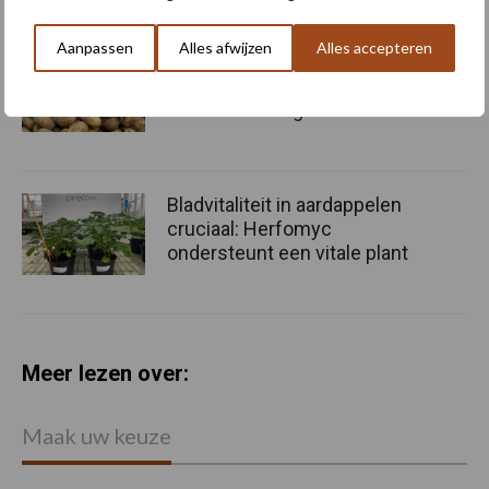
Aanpassen
Alles afwijzen
Alles accepteren
Aardappel blijft troef, maar
vraagt blijvende promotie
en kennisdeling
Bladvitaliteit in aardappelen
cruciaal: Herfomyc
ondersteunt een vitale plant
Meer lezen over:
Maak uw keuze