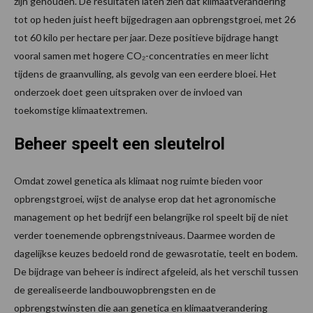
zijn gehouden. De resultaten laten zien dat klimaatverandering
tot op heden juist heeft bijgedragen aan opbrengstgroei, met 26
tot 60 kilo per hectare per jaar. Deze positieve bijdrage hangt
vooral samen met hogere CO₂-concentraties en meer licht
tijdens de graanvulling, als gevolg van een eerdere bloei. Het
onderzoek doet geen uitspraken over de invloed van
toekomstige klimaatextremen.
Beheer speelt een sleutelrol
Omdat zowel genetica als klimaat nog ruimte bieden voor
opbrengstgroei, wijst de analyse erop dat het agronomische
management op het bedrijf een belangrijke rol speelt bij de niet
verder toenemende opbrengstniveaus. Daarmee worden de
dagelijkse keuzes bedoeld rond de gewasrotatie, teelt en bodem.
De bijdrage van beheer is indirect afgeleid, als het verschil tussen
de gerealiseerde landbouwopbrengsten en de
opbrengstwinsten die aan genetica en klimaatverandering