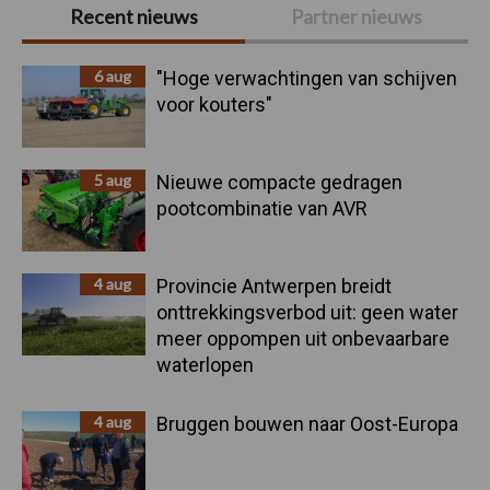
Primaire
Recent nieuws
Partner nieuws
Sidebar
6 aug
"Hoge verwachtingen van schijven
voor kouters"
5 aug
Nieuwe compacte gedragen
pootcombinatie van AVR
4 aug
Provincie Antwerpen breidt
onttrekkingsverbod uit: geen water
meer oppompen uit onbevaarbare
waterlopen
4 aug
Bruggen bouwen naar Oost-Europa