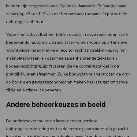
kunnen zijn toegeschreven. Op basis daarvan blijft jaarlijks naar
schatting 67 tot 114 kilo per hectare aan toename in potentiële
opbrengst onbenut.
Water- en stikstofbeheer blijken daarbij in deze regio geen sterk
beperkende factoren. De resultaten wijzen vooral op intensieve
vruchtwisselingen met veel, economisch aantrekkelijke, wortel-
en knolgewassen, en daarmee samenhangende ziekten en
bodemverdichting, als factoren die de opbrengstgroei in de
praktijk kunnen afremmen. Zulke bouwplannen vergroten de druk
op bodem en gewasgezondheid en maken het lastiger om tarwe
tijdig en optimaal te beheren.
Andere beheerkeuzes in beeld
De onderzoeksresultaten laten zien dat verdere
opbrengstverbetering niet in de eerste plaats moet zijn gezocht
in water- en nutriëntenvoorziening, maar in andere aspecten van