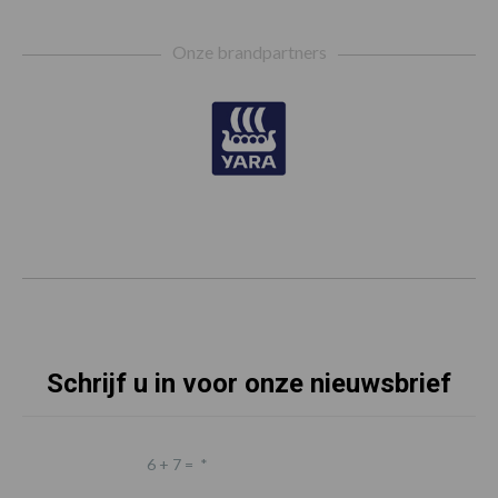
Footer
Onze brandpartners
Schrijf u in voor onze nieuwsbrief
6 + 7 =
*