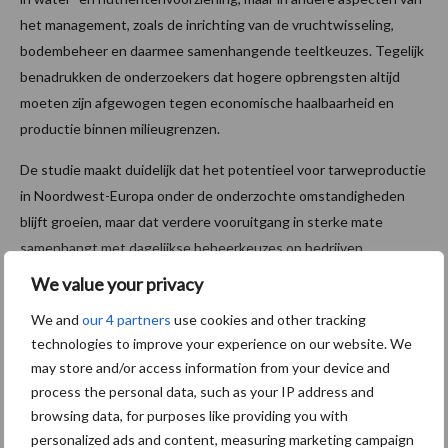
het management, zoals de inrichting van de vruchtwisseling,
bodembeheer en daarmee samenhangende teeltkeuzes. Tegelijk
benadrukken de onderzoekers dat hogere opbrengsten altijd
moeten zijn afgewogen tegen economische haalbaarheid en
productie binnen milieugrenzen.
De studie maakt duidelijk dat het potentieel voor tarweproductie
in Noordwest-Europa onder de onderzochte omstandigheden
blijft groeien, maar dat verdere vooruitgang in sterke mate
samenhangt met dagelijkse beheerkeuzes op bedrijven.
We value your privacy
Wetenschappelijke artikel
We and
our 4 partners
use cookies and other tracking
technologies to improve your experience on our website. We
Lees hier het wetenschappelijke artikel:
Agronomic management
may store and/or access information from your device and
drives the wheat yield plateau in high-yielding environments of
process the personal data, such as your IP address and
northwest Europe
.
browsing data, for purposes like providing you with
personalized ads and content, measuring marketing campaign
Bron:
WUR