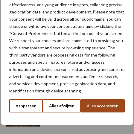
effectiveness, analyzing audience insights, collecting precise
Meer artikelen over graanrassen
geolocation data, and product development. Please note that
your consent will be valid across all our subdomains. You can
change or withdraw your consent at any time by clicking the
Stormschade aan mais kan
“Consent Preferences” button at the bottom of your screen.
meevallen, afwachten hoe
We respect your choices and are committed to providing you
uitdagend de oogst wordt
with a transparent and secure browsing experience. The
third-party vendors are processing data for the following
purposes and special features: Store and/or access
Wintergerst vaste schakel
information on a device, personalized advertising and content,
in bouwplan bij Tijsseling
advertising and content measurement, audience research,
and services development, precise geolocation data, and
identification through device scanning.
Aanpassen
Alles afwijzen
Alles accepteren
Europees rassenonderzoek
verbetert als landen hun dat
koppelen