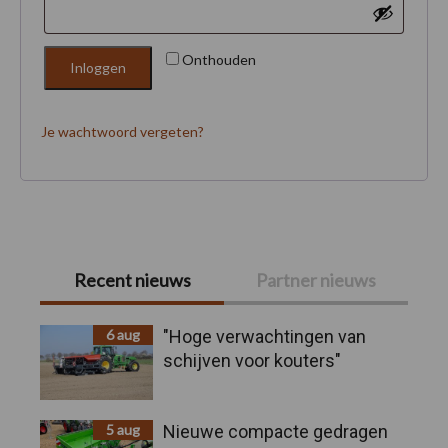
Onthouden
Inloggen
Je wachtwoord vergeten?
Primaire
Recent nieuws
Partner nieuws
Sidebar
6 aug
"Hoge verwachtingen van
schijven voor kouters"
5 aug
Nieuwe compacte gedragen