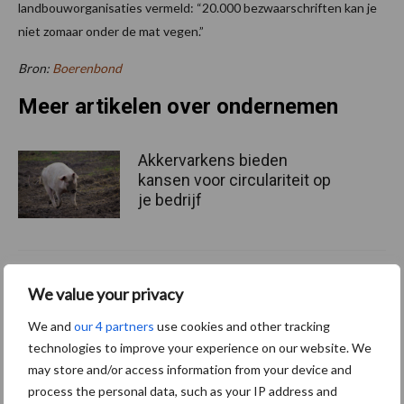
landbouworganisaties vermeld: “20.000 bezwaarschriften kan je
niet zomaar onder de mat vegen.”
Bron:
Boerenbond
Meer artikelen over ondernemen
Akkervarkens bieden
kansen voor circulariteit op
je bedrijf
Conjuctuur gedaald, maar
We value your privacy
volgens Brouns past enige
nuance
We and
our 4 partners
use cookies and other tracking
technologies to improve your experience on our website. We
may store and/or access information from your device and
process the personal data, such as your IP address and
Belgische