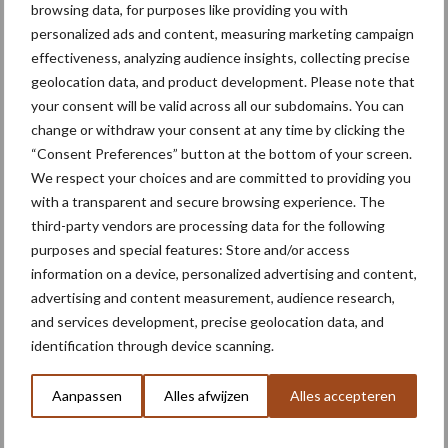
browsing data, for purposes like providing you with
aardappelproducten scoren
personalized ads and content, measuring marketing campaign
in Azië tijdens FHA
Singapore
effectiveness, analyzing audience insights, collecting precise
geolocation data, and product development. Please note that
your consent will be valid across all our subdomains. You can
change or withdraw your consent at any time by clicking the
Meer lezen over:
“Consent Preferences” button at the bottom of your screen.
We respect your choices and are committed to providing you
with a transparent and secure browsing experience. The
Maak uw keuze
third-party vendors are processing data for the following
purposes and special features: Store and/or access
information on a device, personalized advertising and content,
advertising and content measurement, audience research,
and services development, precise geolocation data, and
Machines
Duurzaamheid
identification through device scanning.
Aanpassen
Alles afwijzen
Alles accepteren