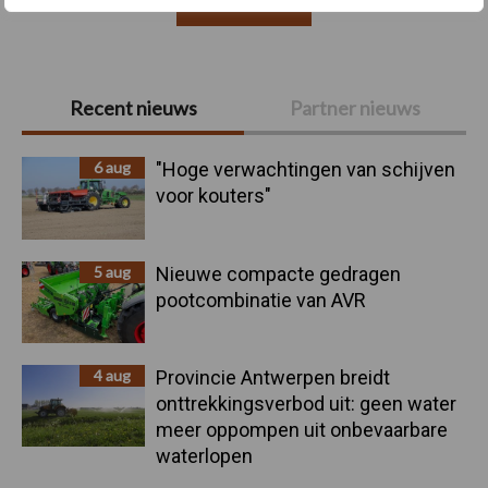
Toon meer
Primaire
Recent nieuws
Partner nieuws
Sidebar
6 aug
"Hoge verwachtingen van schijven
voor kouters"
5 aug
Nieuwe compacte gedragen
pootcombinatie van AVR
4 aug
Provincie Antwerpen breidt
onttrekkingsverbod uit: geen water
meer oppompen uit onbevaarbare
waterlopen