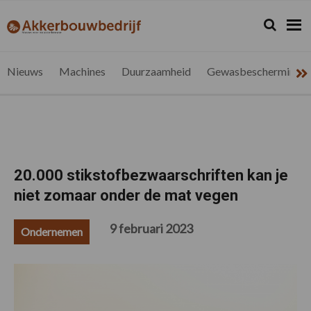
Spring
Door
Spring
Spring
naar
naar
naar
naar
Zoeken...
Zoek
akkerbouwbedrijf.be
Nieuws
de
de
de
de
hoofdnavigatie
hoofd
eerste
voettekst
voor
inhoud
sidebar
de
Nieuws
Machines
Duurzaamheid
Gewasbescherming
vlaamse
akkerbouwer
20.000 stikstofbezwaarschriften kan je
niet zomaar onder de mat vegen
9 februari 2023
Ondernemen