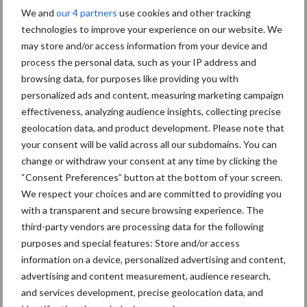
We and
our 4 partners
use cookies and other tracking
technologies to improve your experience on our website. We
may store and/or access information from your device and
Machines
Duurzaamheid
process the personal data, such as your IP address and
browsing data, for purposes like providing you with
personalized ads and content, measuring marketing campaign
effectiveness, analyzing audience insights, collecting precise
geolocation data, and product development. Please note that
your consent will be valid across all our subdomains. You can
Toon meer
change or withdraw your consent at any time by clicking the
“Consent Preferences” button at the bottom of your screen.
We respect your choices and are committed to providing you
Primaire
with a transparent and secure browsing experience. The
Recent nieuws
Partner nieuws
third-party vendors are processing data for the following
Sidebar
purposes and special features: Store and/or access
6 aug
"Hoge verwachtingen van schijven
information on a device, personalized advertising and content,
voor kouters"
advertising and content measurement, audience research,
and services development, precise geolocation data, and