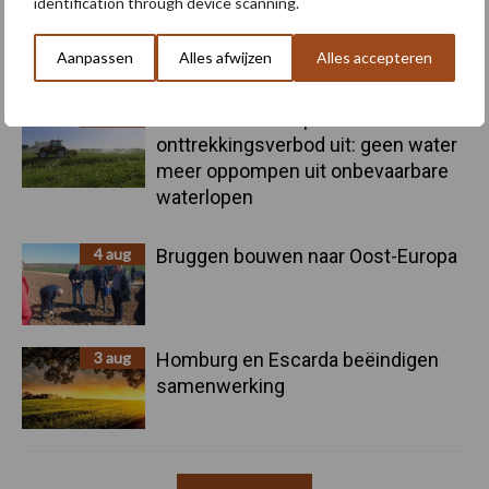
identification through device scanning.
5 aug
Nieuwe compacte gedragen
pootcombinatie van AVR
Aanpassen
Alles afwijzen
Alles accepteren
4 aug
Provincie Antwerpen breidt
onttrekkingsverbod uit: geen water
meer oppompen uit onbevaarbare
waterlopen
4 aug
Bruggen bouwen naar Oost-Europa
3 aug
Homburg en Escarda beëindigen
samenwerking