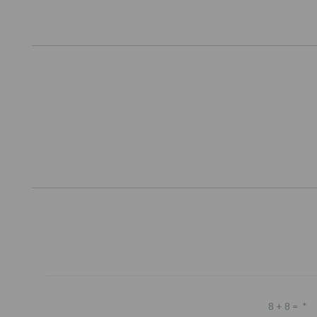
Footer
8 + 8 =
*