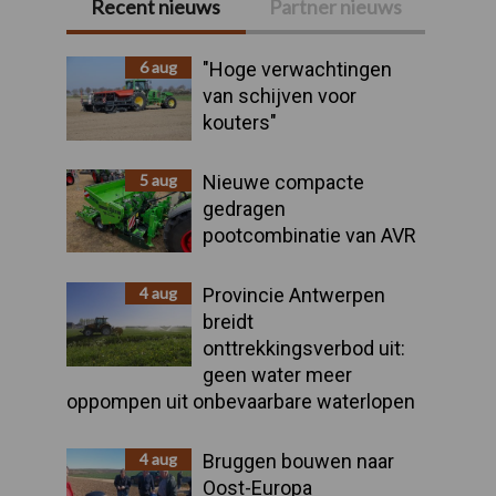
Recent nieuws
Partner nieuws
Primaire
Sidebar
6 aug
"Hoge verwachtingen
van schijven voor
kouters"
5 aug
Nieuwe compacte
gedragen
pootcombinatie van AVR
4 aug
Provincie Antwerpen
breidt
onttrekkingsverbod uit:
geen water meer
oppompen uit onbevaarbare waterlopen
4 aug
Bruggen bouwen naar
Oost-Europa