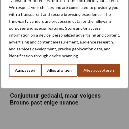
“Consent Preferences” button at the bottom of your screen.
We respect your choices and are committed to providing you
with a transparent and secure browsing experience. The
third-party vendors are processing data for the following
purposes and special features: Store and/or access
information on a device, personalized advertising and content,
advertising and content measurement, audience research,
and services development, precise geolocation data, and
identification through device scanning.
Aanpassen
Alles afwijzen
Alles accepteren
Conjuctuur gedaald, maar volgens
Brouns past enige nuance