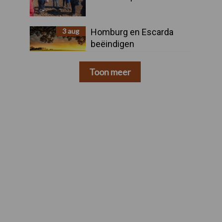
3 aug
Homburg en Escarda
beëindigen
samenwerking
Toon meer