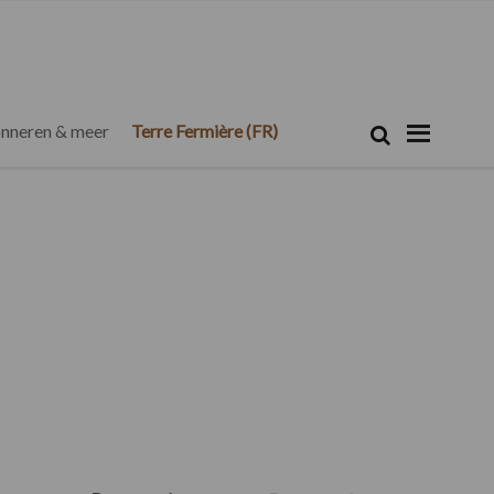
Zoeken...
Zoek
nneren & meer
Terre Fermière (FR)