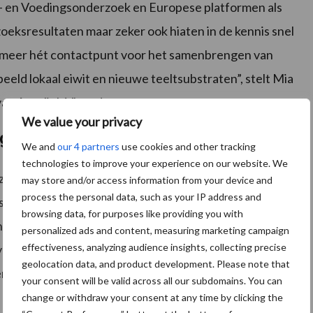
 en Voedingsonderzoek en Europese platformen als
eksresultaten maar zeker ook hiaten in de kennis snel
 meer hét contactpunt voor het samenbrengen van
eld lokaal eiwit en nieuwe teeltsubstraten”, stelt Mia
van Agrolink Vlaanderen.
We value your privacy
ng Agrolink Vlaanderen
We and
our 4 partners
use cookies and other tracking
technologies to improve your experience on our website. We
zet Agrolink Vlaanderen nu om in een actieplan dat de
may store and/or access information from your device and
process the personal data, such as your IP address and
seren. Dat is noodzakelijk om de vele uitdagingen die
browsing data, for purposes like providing you with
nen aanpakken. “Een jaarlijkse ontmoeting tussen
personalized ads and content, measuring marketing campaign
effectiveness, analyzing audience insights, collecting precise
an de platformen lijkt mij alvast een goede basis om de
geolocation data, and product development. Please note that
n”, besluit Mia Demeulemeester.
your consent will be valid across all our subdomains. You can
change or withdraw your consent at any time by clicking the