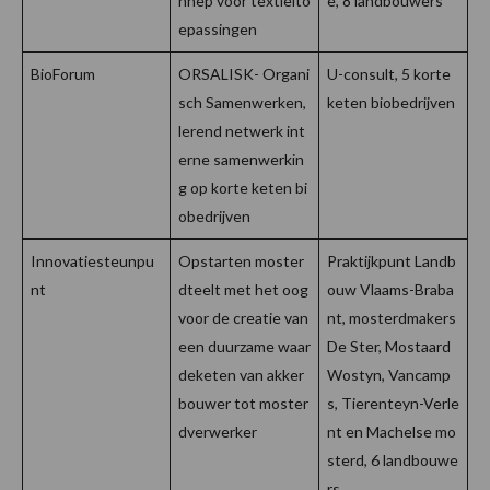
nnep voor textielto
e, 8 landbouwers
epassingen
BioForum
ORSALISK- Organi
U-consult, 5 korte
sch Samenwerken,
keten biobedrijven
lerend netwerk int
erne samenwerkin
g op korte keten bi
obedrijven
Innovatiesteunpu
Opstarten moster
Praktijkpunt Landb
nt
dteelt met het oog
ouw Vlaams-Braba
voor de creatie van
nt, mosterdmakers
een duurzame waar
De Ster, Mostaard
deketen van akker
Wostyn, Vancamp
bouwer tot moster
s, Tierenteyn-Verle
dverwerker
nt en Machelse mo
sterd, 6 landbouwe
rs