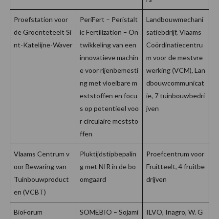
Proefstation voor
PeriFert – Peristalt
Landbouwmechani
de Groenteteelt Si
ic Fertilization – On
satiebdrijf, Vlaams
nt-Katelijne-Waver
twikkeling van een
Coördinatiecentru
innovatieve machin
m voor de mestvre
e voor rijenbemesti
werking (VCM), Lan
ng met vloeibare m
dbouwcommunicat
eststoffen en focu
ie, 7 tuinbouwbedri
s op potentieel voo
jven
r circulaire meststo
ffen
Vlaams Centrum v
Pluktijdstipbepalin
Proefcentrum voor
oor Bewaring van
g met NIR in de bo
Fruitteelt, 4 fruitbe
Tuinbouwproduct
omgaard
drijven
en (VCBT)
BioForum
SOMEBIO – Sojami
ILVO, Inagro, W. G