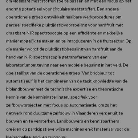
om vloeibare meststoffen toe te passen en met een focus op het
enorme potentieel voor circulaire meststoffen. Een andere
operationele groep ontwikkelt haalbare werkprocedures om
perceel specifieke pluktijdstipvoorspelling voor hardfruit met
draagbare NIR spectroscopie op een efficiënte en makkelijke
manier mogelijk te maken en te introduceren in de fruitsector. Op
die manier wordt de pluktijdstipbepaling van hardfruit aan de
hand van NIR-spectroscopie getransfereerd van een
laboratoriumomgeving naar een mobiele bepaling in het veld. De
doelstelling van de operationele groep ‘Van bricoleur tot
automatiseur’ is het combineren van de tacit knowledge van de
biolandbouwer met de technische expertise en theoretische
kennis van de kennisinstellingen, specifiek voor
zelfbouwprojecten met focus op automatisatie, om zo het
netwerk rond duurzame zelfbouw in Vlaanderen verder uit te
bouwen en te versterken. Landbouwers en kennispartners
creëren op participatieve wijze machines en/of materiaal voor de
kleinschalige land- en tuinbouw.