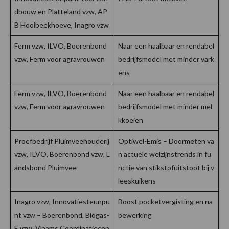
dbouw en Platteland vzw, AP
B Hooibeekhoeve, Inagro vzw
Ferm vzw, ILVO, Boerenbond
Naar een haalbaar en rendabel
vzw, Ferm voor agravrouwen
bedrijfsmodel met minder vark
ens
Ferm vzw, ILVO, Boerenbond
Naar een haalbaar en rendabel
vzw, Ferm voor agravrouwen
bedrijfsmodel met minder mel
kkoeien
Proefbedrijf Pluimveehouderij
Optiwel-Emis – Doormeten va
vzw, ILVO, Boerenbond vzw, L
n actuele welzijnstrends in fu
andsbond Pluimvee
nctie van stikstofuitstoot bij v
leeskuikens
Inagro vzw, Innovatiesteunpu
Boost pocketvergisting en na
nt vzw – Boerenbond, Biogas-
bewerking
E vzw, Vlaams Coördinatiecen