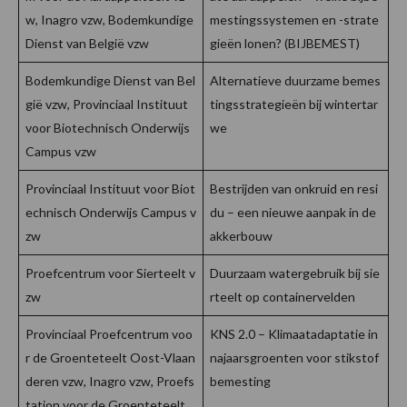
w, Inagro vzw, Bodemkundige
mestingssystemen en -strate
Dienst van België vzw
gieën lonen? (BIJBEMEST)
Bodemkundige Dienst van Bel
Alternatieve duurzame bemes
gië vzw, Provinciaal Instituut
tingsstrategieën bij wintertar
voor Biotechnisch Onderwijs
we
Campus vzw
Provinciaal Instituut voor Biot
Bestrijden van onkruid en resi
echnisch Onderwijs Campus v
du – een nieuwe aanpak in de
zw
akkerbouw
Proefcentrum voor Sierteelt v
Duurzaam watergebruik bij sie
zw
rteelt op containervelden
Provinciaal Proefcentrum voo
KNS 2.0 – Klimaatadaptatie in
r de Groenteteelt Oost-Vlaan
najaarsgroenten voor stikstof
deren vzw, Inagro vzw, Proefs
bemesting
tation voor de Groenteteelt