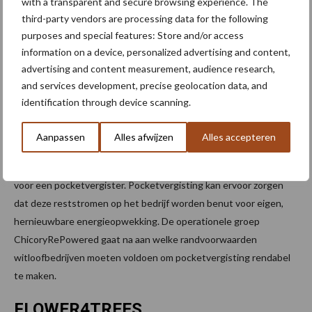
with a transparent and secure browsing experience. The
operationele groepen. In BerkVeld worden strategieën
third-party vendors are processing data for the following
ontwikkeld om op duurzame wijze zwart wortelrot in veldsla te
purposes and special features: Store and/or access
voorkomen en indien aanwezig, te remediëren. CABYV zal
information on a device, personalized advertising and content,
manieren ontwikkelen en aanreiken om de infectie en
advertising and content measurement, audience research,
verspreiding van het CABYV-virus op Vlaamse
and services development, precise geolocation data, and
identification through device scanning.
komkommerbedrijven te beheersen.
Bedrijven met witloof op water (hydrocultuur) beschikken het
Aanpassen
Alles afwijzen
Alles accepteren
jaarrond over een relatief stabiele reststroom van geforceerde
witloofwortels en -bladeren, wat geschikt kan zijn als voeding
voor een pocketvergister. Pocketvergisting kan ervoor zorgen
dat deze reststromen op het bedrijf worden benut voor eigen,
hernieuwbare energieopwekking. De operationele groep
ChicoryRePowered gaat na aan welke randvoorwaarden
witloofbedrijven moeten voldoen om pocketvergisting rendabel
te maken.
FLOWER4TREES