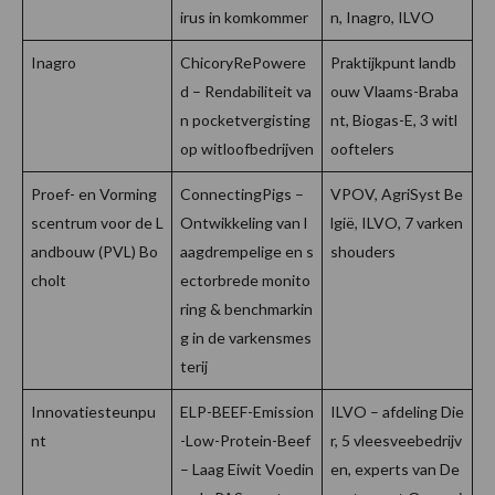
irus in komkommer
n, Inagro, ILVO
Inagro
ChicoryRePowere
Praktijkpunt landb
d – Rendabiliteit va
ouw Vlaams-Braba
n pocketvergisting
nt, Biogas-E, 3 witl
op witloofbedrijven
ooftelers
Proef- en Vorming
ConnectingPigs –
VPOV, AgriSyst Be
scentrum voor de L
Ontwikkeling van l
lgië, ILVO, 7 varken
andbouw (PVL) Bo
aagdrempelige en s
shouders
cholt
ectorbrede monito
ring & benchmarkin
g in de varkensmes
terij
Innovatiesteunpu
ELP-BEEF-Emission
ILVO – afdeling Die
nt
-Low-Protein-Beef
r, 5 vleesveebedrijv
– Laag Eiwit Voedin
en, experts van De