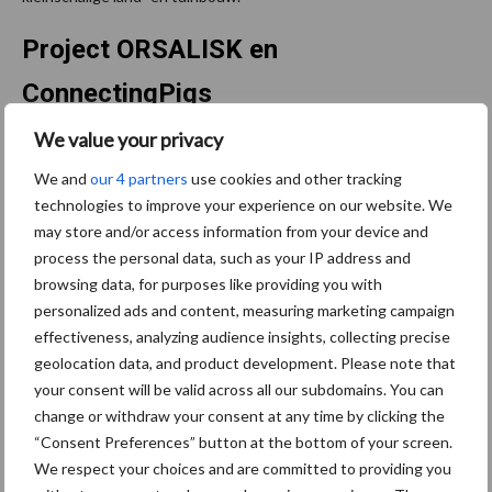
Project ORSALISK en
ConnectingPigs
We value your privacy
In de projecten ORSALISK en ConnectingPigs ligt de focus op
We and
our 4 partners
use cookies and other tracking
samenwerking. Via ORSALISK ontwikkelen verschillende korte
technologies to improve your experience on our website. We
keten biobedrijven tools ter ondersteuning van de verdere
may store and/or access information from your device and
uitbouw en verbetering van interne samenwerking,
process the personal data, such as your IP address and
arbeidsverhoudingen en -relaties binnen bedrijven. Het
browsing data, for purposes like providing you with
aanmoedigen, faciliteren en uitrollen van een geautomatiseerde
personalized ads and content, measuring marketing campaign
vergelijking van technische en economische prestaties van
effectiveness, analyzing audience insights, collecting precise
vleesvarkens om de bedrijfsvoering nabijer op te volgen en beter
geolocation data, and product development. Please note that
en efficiënter te produceren is het doel van ConnectingPigs.
your consent will be valid across all our subdomains. You can
Deze benchmarking zal varkenshouders in staat stellen de eigen
change or withdraw your consent at any time by clicking the
prestaties te verbeteren.
“Consent Preferences” button at the bottom of your screen.
We respect your choices and are committed to providing you
De beheersing van ziekten en plagen is het onderwerp van twee