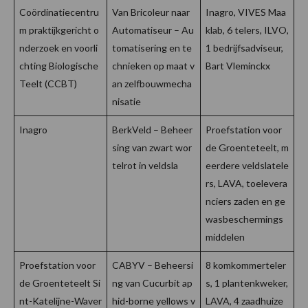
Coördinatiecentru
Van Bricoleur naar
Inagro, VIVES Maa
m praktijkgericht o
Automatiseur – Au
klab, 6 telers, ILVO,
nderzoek en voorli
tomatisering en te
1 bedrijfsadviseur,
chting Biologische
chnieken op maat v
Bart Vleminckx
Teelt (CCBT)
an zelfbouwmecha
nisatie
Inagro
BerkVeld – Beheer
Proefstation voor
sing van zwart wor
de Groenteteelt, m
telrot in veldsla
eerdere veldslatele
rs, LAVA, toelevera
nciers zaden en ge
wasbeschermings
middelen
Proefstation voor
CABYV – Beheersi
8 komkommerteler
de Groenteteelt Si
ng van Cucurbit ap
s, 1 plantenkweker,
nt-Katelijne-Waver
hid-borne yellows v
LAVA, 4 zaadhuize