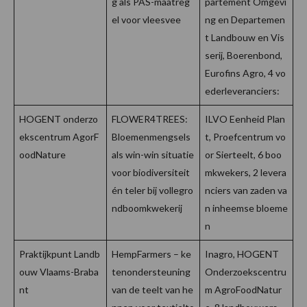
g als PAS-maatreg
partement Omgevi
el voor vleesvee
ng en Departemen
t Landbouw en Vis
serij, Boerenbond,
Eurofins Agro, 4 vo
ederleveranciers:
HOGENT onderzo
FLOWER4TREES:
ILVO Eenheid Plan
ekscentrum AgorF
Bloemenmengsels
t, Proefcentrum vo
oodNature
als win-win situatie
or Sierteelt, 6 boo
voor biodiversiteit
mkwekers, 2 levera
én teler bij vollegro
nciers van zaden va
ndboomkwekerij
n inheemse bloeme
n
Praktijkpunt Landb
HempFarmers – ke
Inagro, HOGENT
ouw Vlaams-Braba
tenondersteuning
Onderzoekscentru
nt
van de teelt van he
m AgroFoodNatur