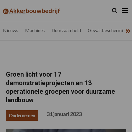
Spring
Door
Spring
Spring
naar
naar
naar
naar
Zoeken...
Zoek
akkerbouwbedrijf.be
Nieuws
de
de
de
de
hoofdnavigatie
hoofd
eerste
voettekst
voor
inhoud
sidebar
de
Nieuws
Machines
Duurzaamheid
Gewasbescherming
vlaamse
akkerbouwer
Groen licht voor 17
demonstratieprojecten en 13
operationele groepen voor duurzame
landbouw
31 januari 2023
Ondernemen