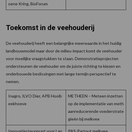
oene Kring, BioForum
Toekomst in de veehouderij
De veehouderij heeft een belangrijke meerwaarde in het huidig
landbouwmodel maar door de milieu-impact komt de veehouder
voor moeilijke vraagstukken te staan. Demonstratieprojecten
ondersteunen de veehouder om de juiste richting te kiezen en
onderbouwde beslissingen met lange termijn perspectief te
nemen.
Inagro, ILVO Dier, APB Hooib
METHEEN – Meteen inzetten
eekhoeve
op de implementatie van meth
aanreducerende voederstrate
gieën bij melkvee
Innovatiesteunpunt voor Lan
PAS-Partout melkvee