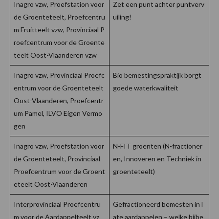
Inagro vzw, Proefstation voor
Zet een punt achter puntverv
de Groenteteelt, Proefcentru
uiling!
m Fruitteelt vzw, Provinciaal P
roefcentrum voor de Groente
teelt Oost-Vlaanderen vzw
Inagro vzw, Provinciaal Proefc
Bio bemestingspraktijk borgt
entrum voor de Groenteteelt
goede waterkwaliteit
Oost-Vlaanderen, Proefcentr
um Pamel, ILVO Eigen Vermo
gen
Inagro vzw, Proefstation voor
N-FIT groenten (N-fractioner
de Groenteteelt, Provinciaal
en, Innoveren en Techniek in
Proefcentrum voor de Groent
groenteteelt)
eteelt Oost-Vlaanderen
Interprovinciaal Proefcentru
Gefractioneerd bemesten in l
m voor de Aardappelteelt vz
ate aardappelen – welke bijbe