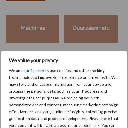
Machines
Duurzaamheid
We value your privacy
Toon meer
We and
our 4 partners
use cookies and other tracking
technologies to improve your experience on our website. We
may store and/or access information from your device and
Primaire
Recent nieuws
Partner nieuws
process the personal data, such as your IP address and
Sidebar
browsing data, for purposes like providing you with
personalized ads and content, measuring marketing campaign
6 aug
"Hoge verwachtingen van schijven
effectiveness, analyzing audience insights, collecting precise
voor kouters"
geolocation data, and product development. Please note that
your consent will be valid across all our subdomains. You can