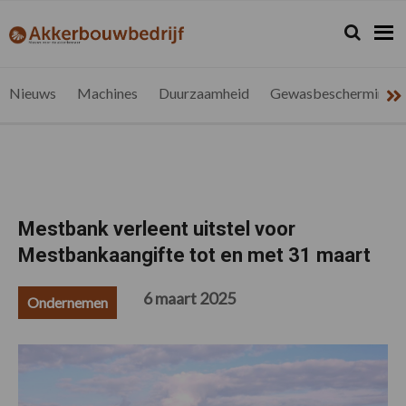
Spring
Door
Spring
Spring
naar
naar
naar
naar
Zoeken...
Zoek
akkerbouwbedrijf.be
Nieuws
de
de
de
de
hoofdnavigatie
hoofd
eerste
voettekst
voor
inhoud
sidebar
de
Nieuws
Machines
Duurzaamheid
Gewasbescherming
vlaamse
akkerbouwer
Mestbank verleent uitstel voor
Mestbankaangifte tot en met 31 maart
6 maart 2025
Ondernemen