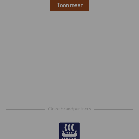
Toon meer
Footer
Onze brandpartners