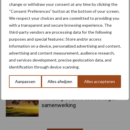
change or withdraw your consent at any time by clicking the
5 aug
Nieuwe compacte gedragen
“Consent Preferences” button at the bottom of your screen.
pootcombinatie van AVR
We respect your choices and are committed to providing you
with a transparent and secure browsing experience. The
third-party vendors are processing data for the following
4 aug
Provincie Antwerpen breidt
purposes and special features: Store and/or access
onttrekkingsverbod uit: geen water
information on a device, personalized advertising and content,
meer oppompen uit onbevaarbare
advertising and content measurement, audience research,
waterlopen
and services development, precise geolocation data, and
identification through device scanning.
4 aug
Bruggen bouwen naar Oost-Europa
Aanpassen
Alles afwijzen
Alles accepteren
3 aug
Homburg en Escarda beëindigen
samenwerking