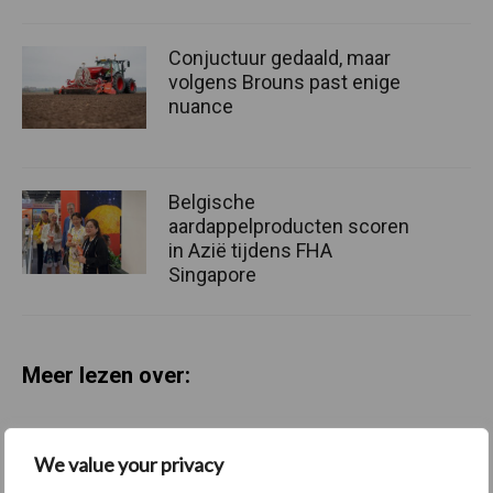
Conjuctuur gedaald, maar
volgens Brouns past enige
nuance
Belgische
aardappelproducten scoren
in Azië tijdens FHA
Singapore
Meer lezen over:
Maak uw keuze
We value your privacy