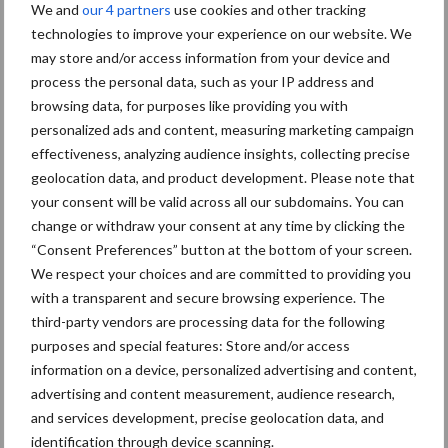
We and
our 4 partners
use cookies and other tracking
technologies to improve your experience on our website. We
may store and/or access information from your device and
Machines
Duurzaamheid
process the personal data, such as your IP address and
browsing data, for purposes like providing you with
personalized ads and content, measuring marketing campaign
effectiveness, analyzing audience insights, collecting precise
geolocation data, and product development. Please note that
Toon meer
your consent will be valid across all our subdomains. You can
change or withdraw your consent at any time by clicking the
“Consent Preferences” button at the bottom of your screen.
We respect your choices and are committed to providing you
Primaire
Recent nieuws
Partner nieuws
with a transparent and secure browsing experience. The
Sidebar
third-party vendors are processing data for the following
purposes and special features: Store and/or access
6 aug
"Hoge verwachtingen van schijven
information on a device, personalized advertising and content,
voor kouters"
advertising and content measurement, audience research,
and services development, precise geolocation data, and
identification through device scanning.
5 aug
Nieuwe compacte gedragen