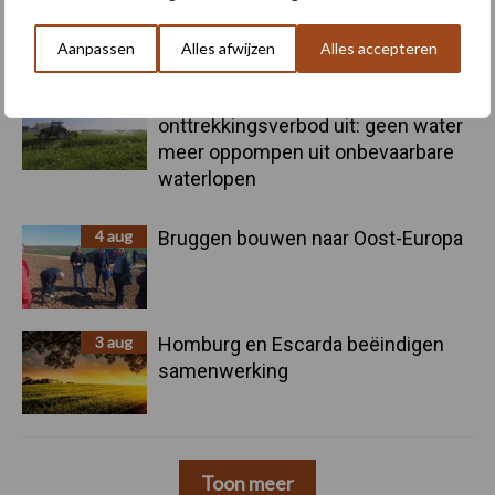
pootcombinatie van AVR
Aanpassen
Alles afwijzen
Alles accepteren
4 aug
Provincie Antwerpen breidt
onttrekkingsverbod uit: geen water
meer oppompen uit onbevaarbare
waterlopen
4 aug
Bruggen bouwen naar Oost-Europa
3 aug
Homburg en Escarda beëindigen
samenwerking
Toon meer