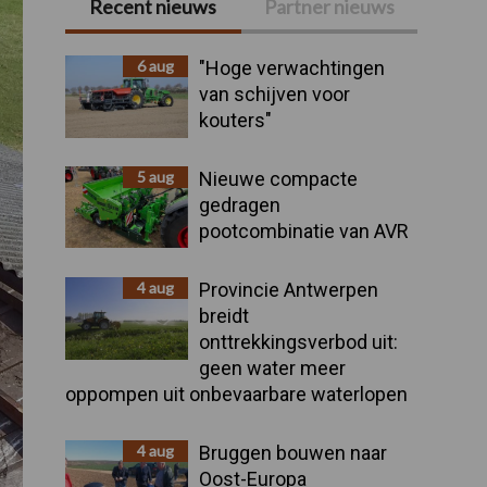
Recent nieuws
Partner nieuws
Primaire
Sidebar
6 aug
"Hoge verwachtingen
van schijven voor
kouters"
5 aug
Nieuwe compacte
gedragen
pootcombinatie van AVR
4 aug
Provincie Antwerpen
breidt
onttrekkingsverbod uit:
geen water meer
oppompen uit onbevaarbare waterlopen
4 aug
Bruggen bouwen naar
Oost-Europa