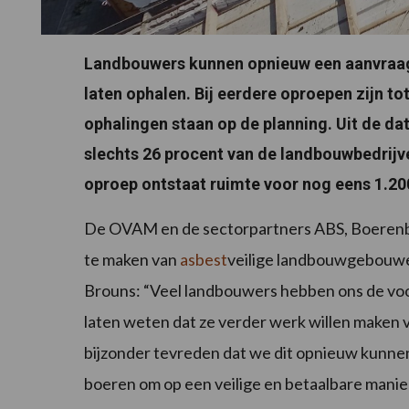
Landbouwers kunnen opnieuw een aanvraag
laten ophalen. Bij eerdere oproepen zijn t
ophalingen staan op de planning. Uit de da
slechts 26 procent van de landbouwbedrijve
oproep ontstaat ruimte voor nog eens 1.20
De OVAM en de sectorpartners ABS, Boerenb
te maken van
asbest
veilige landbouwgebouwe
Brouns: “Veel landbouwers hebben ons de voo
laten weten dat ze verder werk willen maken v
bijzonder tevreden dat we dit opnieuw kunnen
boeren om op een veilige en betaalbare manier