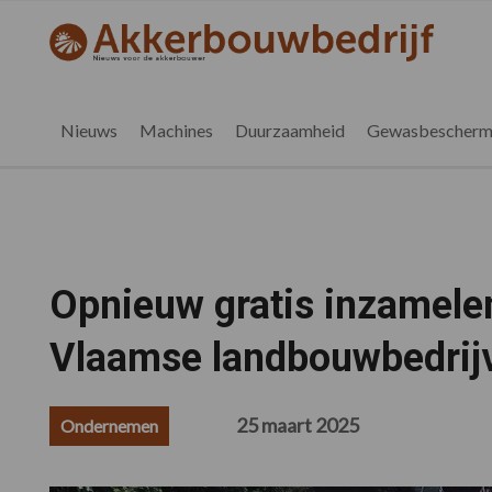
Spring
Door
Spring
Spring
naar
naar
naar
naar
akkerbouwbedrijf.be
Nieuws
de
de
de
de
hoofdnavigatie
hoofd
eerste
voettekst
voor
inhoud
sidebar
de
Nieuws
Machines
Duurzaamheid
Gewasbescherm
vlaamse
akkerbouwer
Opnieuw gratis inzamele
Vlaamse landbouwbedrij
25 maart 2025
Ondernemen