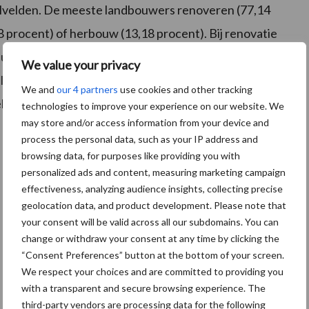
lvelden. De meeste landbouwers renoveren (77,14
8 procent) of herbouw (13,18 procent). Bij renovatie
uwe dak vaak ook gebruik maken van VLIF-
We value your privacy
plaatsing van zonnepanelen op niet-verwarmde
We and
our 4 partners
use cookies and other tracking
ebformulier op de website van de OVAM.
technologies to improve your experience on our website. We
may store and/or access information from your device and
process the personal data, such as your IP address and
browsing data, for purposes like providing you with
personalized ads and content, measuring marketing campaign
effectiveness, analyzing audience insights, collecting precise
geolocation data, and product development. Please note that
your consent will be valid across all our subdomains. You can
change or withdraw your consent at any time by clicking the
“Consent Preferences” button at the bottom of your screen.
We respect your choices and are committed to providing you
with a transparent and secure browsing experience. The
third-party vendors are processing data for the following