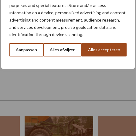
purposes and special features: Store and/or access
information on a device, personalized advertising and content,
advertising and content measurement, audience research,
and services development, precise geolocation data, and
identification through device scanning.
Conjuctuur gedaald, maar volgens
Brouns past enige nuance
Aanpassen
Alles afwijzen
Alles accepteren