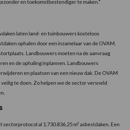
gezonder en toekomstbestendiger te maken.”
wdaken laten land- en tuinbouwers kosteloos
stdaken ophalen door een inzamelaar van de OVAM.
stortplaats. Landbouwers moeten na de aanvraag
deren en de ophaling inplannen. Landbouwers
 verwijderen en plaatsen van een nieuw dak. De OVAM
 veilig te doen. Zo helpen we de sector versneld
en.
s
et sectorprotocol al 1.730.836,25 m² asbestdaken. Een