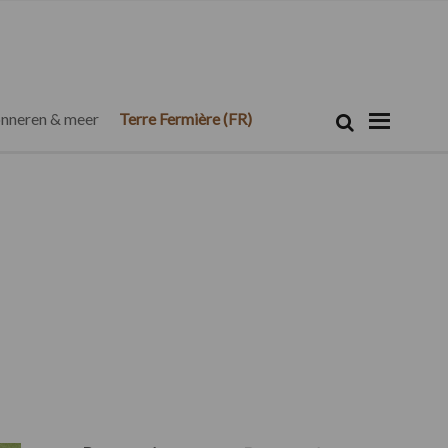
Zoeken...
Zoek
nneren & meer
Terre Fermière (FR)