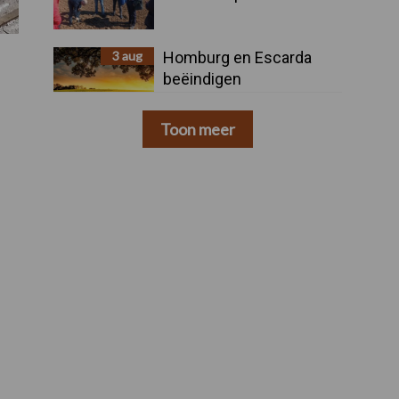
3 aug
Homburg en Escarda
beëindigen
samenwerking
Toon meer