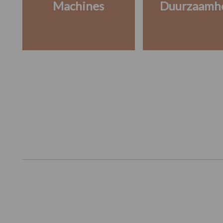
Machines
Duurzaamh
Footer