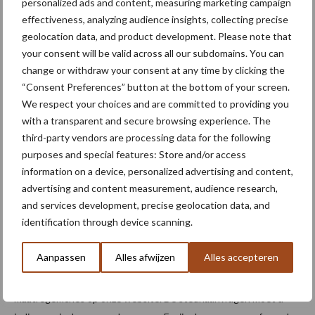
personalized ads and content, measuring marketing campaign
effectiveness, analyzing audience insights, collecting precise
Precisielandbouw bekalken
geolocation data, and product development. Please note that
Om te kunnen deelnemen aan de ecoregeling
your consent will be valid across all our subdomains. You can
‘Precieslandbouw-plaatsspecifieke bekalking’ moet u op het
change or withdraw your consent at any time by clicking the
perceel een bodemscan laten uitvoeren. Dit kan al in het
“Consent Preferences” button at the bottom of your screen.
najaar 2022. De taakkaarten die na de scan opgemaakt
We respect your choices and are committed to providing you
worden, komen in aanmerking voor de ecoregeling in 2023.
with a transparent and secure browsing experience. The
third-party vendors are processing data for the following
Start maatregelen
purposes and special features: Store and/or access
information on a device, personalized advertising and content,
advertising and content measurement, audience research,
Alle verbintenissen – zowel de eenjarige ecoregelingen als de
and services development, precise geolocation data, and
meerjarige agromilieuklimaatmaatregelen – starten op 1 januari
identification through device scanning.
2023. De voorwaarden moeten vanaf dan worden nageleefd. U
gaat best de gebruiksperiode en minimumoppervlakten van het
Aanpassen
Alles afwijzen
Alles accepteren
perceel na. Deze worden voor elke maatregel afzonderlijk
bepaald. In oktober vindt u alle subsidievoorwaarden terug in de
maatregelfiches op onze website. De steunaanvragen moet u