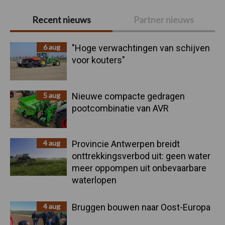
Primaire
Recent nieuws
Partner nieuws
Sidebar
6 aug
"Hoge verwachtingen van schijven
voor kouters"
5 aug
Nieuwe compacte gedragen
pootcombinatie van AVR
4 aug
Provincie Antwerpen breidt
onttrekkingsverbod uit: geen water
meer oppompen uit onbevaarbare
waterlopen
4 aug
Bruggen bouwen naar Oost-Europa