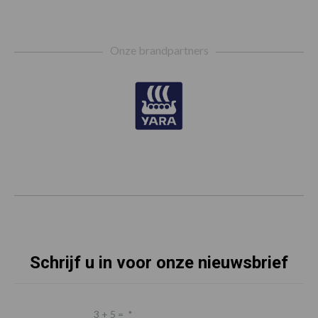
Footer
Onze brandpartners
Schrijf u in voor onze nieuwsbrief
3 + 5 =
*