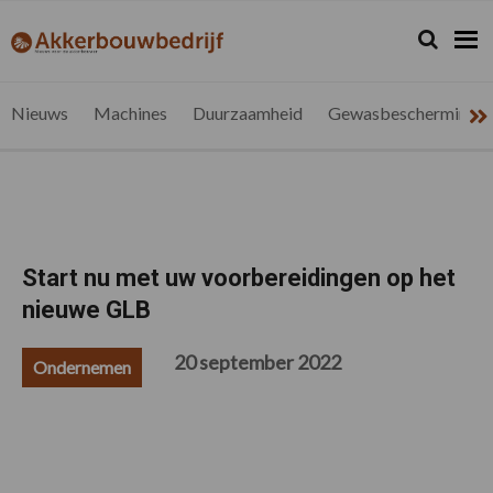
Spring
Door
Spring
Spring
naar
naar
naar
naar
Zoeken...
Zoek
akkerbouwbedrijf.be
Nieuws
de
de
de
de
hoofdnavigatie
hoofd
eerste
voettekst
voor
inhoud
sidebar
de
Nieuws
Machines
Duurzaamheid
Gewasbescherming
vlaamse
akkerbouwer
Start nu met uw voorbereidingen op het
nieuwe GLB
20 september 2022
Ondernemen