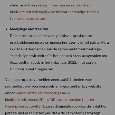
website bij
Ecoregeling- Inzaai van éénjarige milieu-,
biodiversiteitsvriendelijke of klimaatbestendige teelten
(‘eenjarige ecoteelten’)
.
Meerjarige eiwitteelten
De beste inzaaiperiode voor grasklaver, grasluzerne,
graskruidenmengsels en meerjarige luzerne is het najaar. Als u
in 2023 wil deelnemen aan de agromilieuklimaatmaatregel
‘meerjarige eiwitteelten’ is het dan ook sterk aangeraden om
deze teelten reeds in het najaar van 2022, in te zaaien.
Doorzaai is niet toegelaten.
Voor deze maatregel gelden geen zaaidichtheden voor
reinteelten, wel voor mengsels en mengteelten (zie website
onder
AMKM-Inzaai van meerjarige milieu-,
biodiversiteitsvriendelijke of klimaatbestendige teelten
(‘meerjarige ecoteelten’)
. Een bijkomende voorwaarde is dat het
perceel niet alleen in het jaar dat u de verbintenis aanvraagt