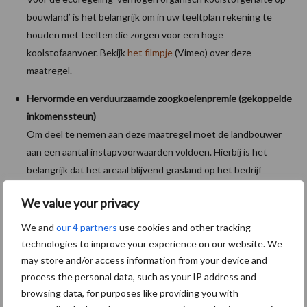
bouwland’ is het belangrijk om in uw teeltplan rekening te
houden met teelten die zorgen voor een hoge
koolstofaanvoer. Bekijk
het filmpje
(Vimeo) over deze
maatregel.
Hervormde en verduurzaamde zoogkoeienpremie (gekoppelde
inkomenssteun)
Om deel te nemen aan deze maatregel moet de landbouwer
aan een aantal instapvoorwaarden voldoen. Hierbij is het
belangrijk dat het areaal blijvend grasland op het bedrijf
behouden blijft. Daarnaast gelden er criteria rond duurzaam
We value your privacy
graslandbeheer en ruwvoederproductie- en diversificatie.
Meer info kan u bekijken in het laatste deel van het filmpje
We and
our 4 partners
use cookies and other tracking
over
actieve landbouwer en inkomenssteun
(YouTube).
technologies to improve your experience on our website. We
may store and/or access information from your device and
In tegenstelling tot het huidige GLB is het quotum in het nieuwe
process the personal data, such as your IP address and
GLB niet meer van toepassing. Overdrachten van
browsing data, for purposes like providing you with
zoogkoeienquotum zijn dit najaar dus niet meer mogelijk.