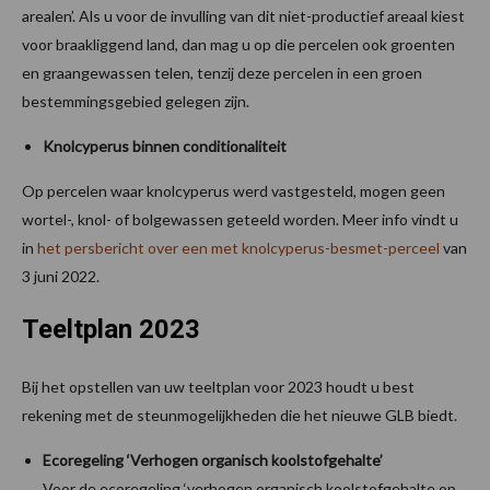
arealen’. Als u voor de invulling van dit niet-productief areaal kiest
voor braakliggend land, dan mag u op die percelen ook groenten
en graangewassen telen, tenzij deze percelen in een groen
bestemmingsgebied gelegen zijn.
Knolcyperus binnen conditionaliteit
Op percelen waar knolcyperus werd vastgesteld, mogen geen
wortel-, knol- of bolgewassen geteeld worden. Meer info vindt u
in
het persbericht over een met knolcyperus-besmet-perceel
van
3 juni 2022.
Teeltplan 2023
Bij het opstellen van uw teeltplan voor 2023 houdt u best
rekening met de steunmogelijkheden die het nieuwe GLB biedt.
Ecoregeling ‘Verhogen organisch koolstofgehalte’
Voor de ecoregeling ‘verhogen organisch koolstofgehalte op