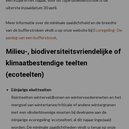
een inzaai in het najaar, voor dit type bloemenstrook is de
uiterste inzaaidatum 30 april.
Meer informatie over de minimale zaaidichtheid en de breedte
van de bufferstroken vindt u op onze website bij
Ecoregeling- De
aanleg van een bufferstrook
.
Milieu-, biodiversiteitsvriendelijke of
klimaatbestendige teelten
(ecoteelten)
Eénjarige eiwitteelten
Reinteelten winterveldbonen en wintervoedererwten en het
mengsel van wintertarwe/triticale of andere wintergranen
met een vlinderbloemige moeten bij deelname aan de
éénjarige ecoregeling ‘ecoteelten’, al dit najaar ingezaaid
worden. De minimale zaaidichtheden vindt u terug op onze