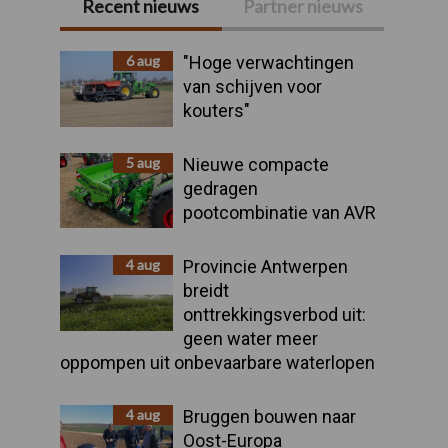
Recent nieuws
Partner nieuws
Primaire
Sidebar
6 aug
"Hoge verwachtingen
van schijven voor
kouters"
5 aug
Nieuwe compacte
gedragen
pootcombinatie van AVR
4 aug
Provincie Antwerpen
breidt
onttrekkingsverbod uit:
geen water meer
oppompen uit onbevaarbare waterlopen
4 aug
Bruggen bouwen naar
Oost-Europa