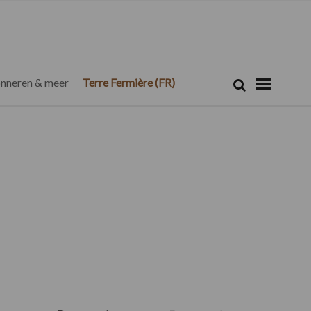
Zoeken...
Zoek
nneren & meer
Terre Fermière (FR)