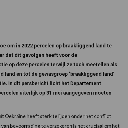
toe om in 2022 percelen op braakliggend land te
r dat dit gevolgen heeft voor de
ie op deze percelen terwijl ze toch meetellen als
d land en tot de gewasgroep ‘braakliggend land’
ie. In dit persbericht licht het Departement
percelen uiterlijk op 31 mei aangegeven moeten
t Oekraïne heeft sterk te lijden onder het conflict
an bevoorrading te verzekeren is het cruciaal om het