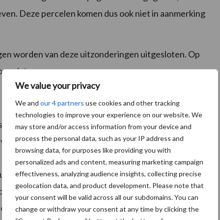
ven. Deze percelen komen dus ook niet in aanmerking
en worden van deze uitzonderingen uitgesloten. Op
oegelaten.
We value your privacy
We and
our 4 partners
use cookies and other tracking
technologies to improve your experience on our website. We
t gebruik te maken en op braakliggende percelen een
may store and/or access information from your device and
process the personal data, such as your IP address and
e verzamelaanvraag op het e-loket
browsing data, for purposes like providing you with
 u hiervoor in aanmerking wil laten komen, aanduiden
personalized ads and content, measuring marketing campaign
itzondering’. Op deze braakliggende percelen met
effectiveness, analyzing audience insights, collecting precise
geolocation data, and product development. Please note that
of 89) gebruiken maar moet u de teeltcode van het
your consent will be valid across all our subdomains. You can
ien het perceel in een groene bestemming zou
change or withdraw your consent at any time by clicking the