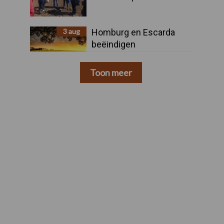
3 aug
Homburg en Escarda
beëindigen
samenwerking
Toon meer