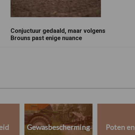
Conjuctuur gedaald, maar volgens
Brouns past enige nuance
eid
Gewasbescherming
Poten en