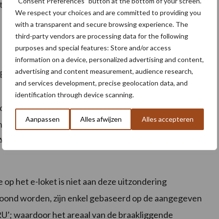
“Consent Preferences” button at the bottom of your screen.
at het betrokken perceel niet in aanmerking komt voor
We respect your choices and are committed to providing you
with a transparent and secure browsing experience. The
third-party vendors are processing data for the following
purposes and special features: Store and/or access
information on a device, personalized advertising and content,
advertising and content measurement, audience research,
U’ het hele jaar (1 januari tot 31 december) in eigen
and services development, precise geolocation data, and
 selecteren in het scherm Vergroening – Ecologisch
identification through device scanning.
 de uiterste wijzigingsdatum van de verzamelaanvraag,
Aanpassen
Alles afwijzen
Alles accepteren
p het e-loket meegeteld worden in het berekende
AG. Ook de opmerkingen over het al dan niet voldoen
op het e-loket is niet aan deze uitzondering
toond worden, zijn enkel gebaseerd op de aangegeven
U’; waardoor het areaal van de braakliggende